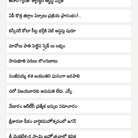
అనారోగ్యంతో క్యారెక్టర్ ఆర్టిస్ట్ మృతి
ఏపీ కొత్త జిల్లాల ఏర్పాటు ప్రక్రియ ప్రారంభం!..
కన్వీనర్ కోటా సీట్ల భర్తీకి వెబ్ ఆప్షన్లు షురూ
మావోలు పాతి పెట్టిన స్పైక్ లు లభ్యం
సానుభూతి పరులు లొంగుబాటు
సంజీవయ్య శత జయంతిని ఘనంగా జరపాలి
చలో విజయవాడకు అనుమతి లేదు: ఎస్పీ
మేడారం ఆర్‌టీసీ ప్రత్యేక బస్సుల సమాచారం
శ్రీశారదా పీఠం వార్షికమహోత్సవంలో జగన్
శ్రీ వెంకటేశ్వర స్వామి బ్రహ్మోత్సవాల్లో కవిత