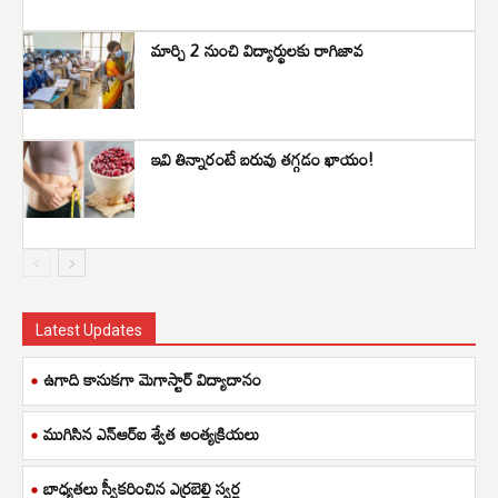
మార్చి 2 నుంచి విద్యార్థులకు రాగిజావ
ఇవి తిన్నారంటే బరువు తగ్గడం ఖాయం!
Latest Updates
ఉగాది కానుకగా మెగాస్టార్ విద్యాదానం
ముగిసిన ఎన్ఆర్ఐ శ్వేత అంత్యక్రియలు
బాధ్యతలు స్వీకరించిన ఎర్రబెల్లి స్వర్ణ