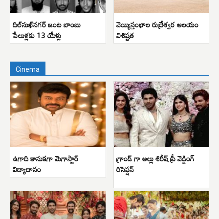
దిల్‌సుఖ్‌నగర్ జంట బాంబు
వెయ్యిస్తంభాల రుద్రేశ్వర ఆలయం
పేలుళ్లకు 13 యేళ్లు
విశిష్టత
Cinema
ఉగాది కానుకగా మెగాస్టార్
గ్రాండ్ గా అల్లు శిరీష్ ప్రీ వెడ్డింగ్
విద్యాదానం
రిసెప్షన్