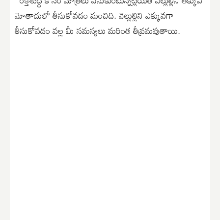
మోతాదులో తీసుకోవడం మంచిది. వెల్లుల్లిని ఎక్కువగా
తీసుకోవడం వల్ల మీ సమస్యలు మరింత తీవ్రమవుతాయి.