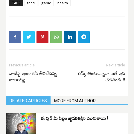
TAGS
food
garlic
health
Previous article
Next article
వాటిపై ఇంకా కసి తీరలేదన్న
రస్క్ తింటున్నారా..ఐతే ఇది
బాలయ్య
చదవండి..!!
RELATED ARTICLES
MORE FROM AUTHOR
ఈ ఫుడ్ మీ పిల్లల జ్ఞాపకశక్తిని పెంచుతాయి !