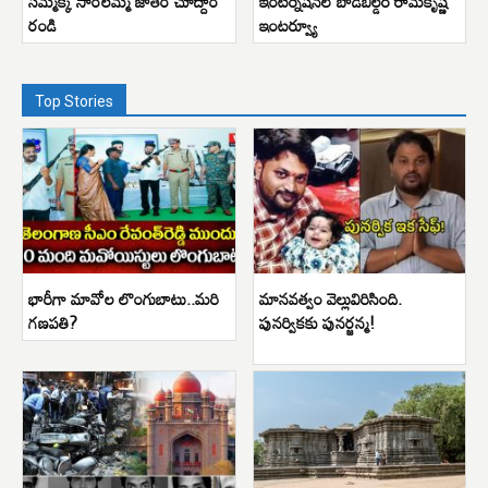
సమ్మక్క సారలమ్మ జాతర చూద్దాం
ఇంటర్నేషనల్ బాడిబిల్డర్ రామకృష్ణ
రండి
ఇంటర్వ్యూ
Top Stories
భారీగా మావోల లొంగుబాటు..మరి
మానవత్వం వెల్లువిరిసింది.
గణపతి?
పునర్వికకు పునర్జన్మ!