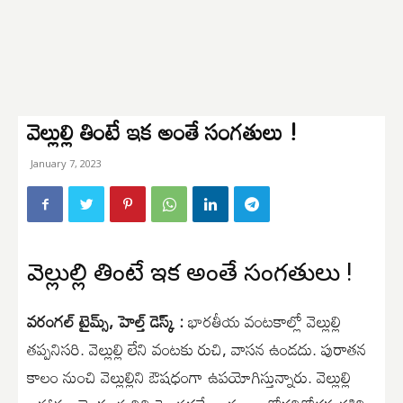
వెల్లుల్లి తింటే ఇక అంతే సంగతులు !
January 7, 2023
వెల్లుల్లి తింటే ఇక అంతే సంగతులు !
వరంగల్ టైమ్స్, హెల్త్ డెస్క్ :
భారతీయ వంటకాల్లో వెల్లుల్లి
తప్పనిసరి. వెల్లుల్లి లేని వంటకు రుచి, వాసన ఉండదు. పురాతన
కాలం నుంచి వెల్లుల్లిని ఔషధంగా ఉపయోగిస్తున్నారు. వెల్లుల్లి