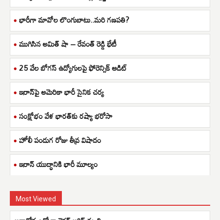
భారీగా మావోల లొంగుబాటు..మరి గణపతి?
ముగిసిన అమిత్ షా – రేవంత్ రెడ్డి భేటీ
25 వేల బోగస్ ఉద్యోగులపై ఫోరెన్సిక్ ఆడిట్
ఇరాన్‌పై అమెరికా భారీ సైనిక చర్య
సంక్షోభం వేళ భారత్‌కు రష్యా భరోసా
హోలీ పండుగ రోజు తీవ్ర విషాదం
ఇరాన్ యుద్ధానికి భారీ మూల్యం
Most Viewed