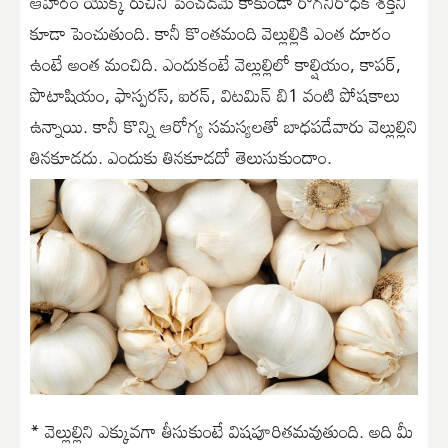
ఆహారం యొక్క రుచిని పెంచడమే కాకుండా రోగనిరోధక శక్తిని
కూడా పెంచుతుంది. కానీ కొంతమంది వెల్లుల్లికి ఎంత దూరం
ఉంటే అంత మంచిది. ఎందుకంటే వెల్లుల్లిలో కాల్షియం, కాపర్,
పొటాషియం, ఫాస్పరస్, ఐరన్, విటమిన్ బి1 వంటి పోషకాలు
ఉన్నాయి. కానీ కొన్ని ఆరోగ్య సమస్యలతో బాధపడేవారు వెల్లుల్లిని
తినకూడదు. ఎందుకు తినకూడదో తెలుసుకుందాం.
* వెల్లుల్లిని ఎక్కువగా తీసుకుంటే విషపూరితమవుతుంది. అది మీ