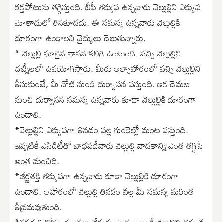
రక్తపోటును తగ్గిస్తుంది. బీపీ తక్కువ ఉన్నవారు వెల్లుల్లిని ఎక్కువ
మోతాదులో తినకూడదు. ఈ సమస్య ఉన్నవారు వెల్లుల్లికి
దూరంగా ఉండాలని వైద్యులు చెబుతున్నారు.
* వెల్లుల్లి ఘాటైన వాసన కలిగి ఉంటుంది. పచ్చి వెల్లుల్లిని
చట్నీలలో ఉపయోగిస్తారు. మీరు అల్పాహారంలో పచ్చి వెల్లుల్లిని
తీసుకుంటే, మీ నోటి నుండి దుర్వాసన వస్తుంది. ఇక చెమట
నుంచి దుర్వాసన సమస్య ఉన్నవారు కూడా వెల్లుల్లికి దూరంగా
ఉండాలి.
*వెల్లుల్లిని ఎక్కువగా తినడం వల్ల గుండెల్లో మంట వస్తుంది.
ఇప్పటికే ఎసిడిటీతో బాధపడేవారు వెల్లుల్లి వాడకాన్ని ఎంత తగ్గిస్తే
అంత మంచిది.
*జీర్ణశక్తి తక్కువగా ఉన్నవారు కూడా వెల్లుల్లికి దూరంగా
ఉండాలి. ఆహారంలో వెల్లుల్లి తినడం వల్ల మీ సమస్య మరింత
తీవ్రమవుతుంది.
*రక్తశుద్ధి కోసం మాత్రలు వేసుకుంటున్నట్లయితే వెల్లుల్లిని తక్కువ