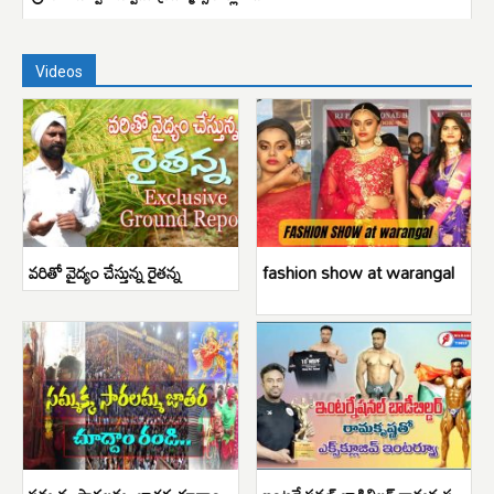
Videos
వరితో వైద్యం చేస్తున్న రైతన్న
fashion show at warangal