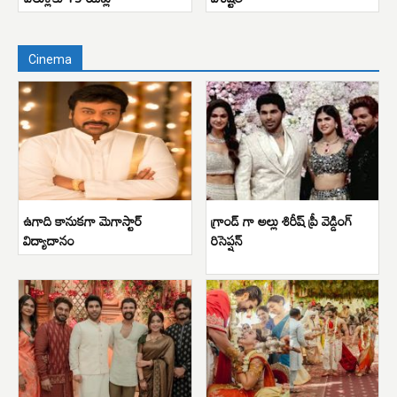
Cinema
ఉగాది కానుకగా మెగాస్టార్
గ్రాండ్ గా అల్లు శిరీష్ ప్రీ వెడ్డింగ్
విద్యాదానం
రిసెప్షన్