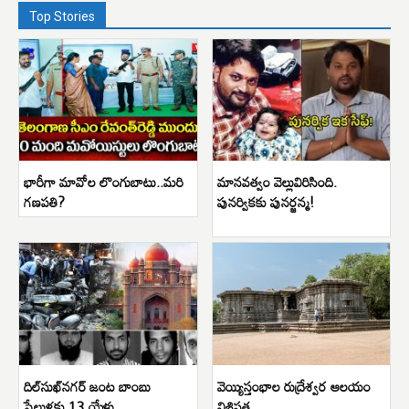
Top Stories
భారీగా మావోల లొంగుబాటు..మరి
మానవత్వం వెల్లువిరిసింది.
గణపతి?
పునర్వికకు పునర్జన్మ!
దిల్‌సుఖ్‌నగర్ జంట బాంబు
వెయ్యిస్తంభాల రుద్రేశ్వర ఆలయం
పేలుళ్లకు 13 యేళ్లు
విశిష్టత