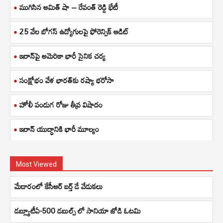
ముగిసిన అమిత్ షా – రేవంత్ రెడ్డి భేటీ
25 వేల బోగస్ ఉద్యోగులపై ఫోరెన్సిక్ ఆడిట్
ఇరాన్‌పై అమెరికా భారీ సైనిక చర్య
సంక్షోభం వేళ భారత్‌కు రష్యా భరోసా
హోలీ పండుగ రోజు తీవ్ర విషాదం
ఇరాన్ యుద్ధానికి భారీ మూల్యం
Most Viewed
మేడారంలో కేసీఆర్ బర్త్ డే వేడుకలు
డబ్ల్యూటీఏ-500 డబుల్స్ లో సానియా జోడి ఓటమి