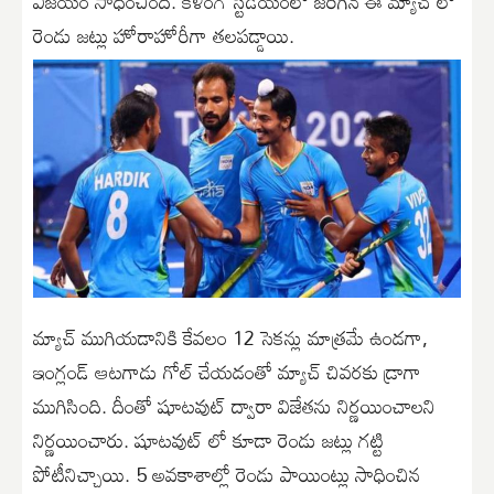
విజయం సాధించింది. కళింగ స్టేడియంలో జరిగిన ఈ మ్యాచ్ లో
రెండు జట్లు హోరాహోరీగా తలపడ్డాయి.
మ్యాచ్ ముగియడానికి కేవలం 12 సెకన్లు మాత్రమే ఉండగా,
ఇంగ్లండ్ ఆటగాడు గోల్ చేయడంతో మ్యాచ్ చివరకు డ్రాగా
ముగిసింది. దీంతో షూటవుట్ ద్వారా విజేతను నిర్ణయించాలని
నిర్ణయించారు. షూటవుట్ లో కూడా రెండు జట్లు గట్టి
పోటీనిచ్చాయి. 5 అవకాశాల్లో రెండు పాయింట్లు సాధించిన