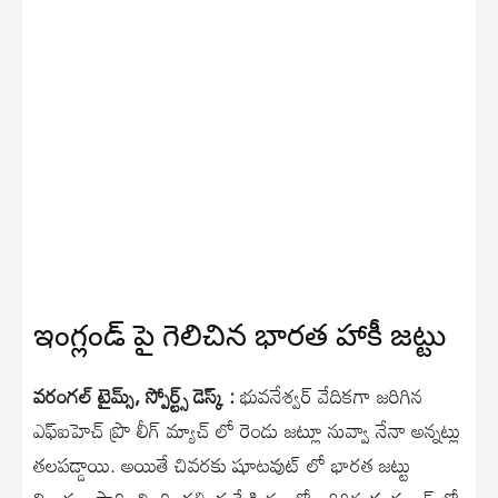
ఇంగ్లండ్ పై గెలిచిన భారత హాకీ జట్టు
వరంగల్ టైమ్స్, స్పోర్ట్స్ డెస్క్ :
భువనేశ్వర్ వేదికగా జరిగిన
ఎఫ్ఐహెచ్ ప్రొ లీగ్ మ్యాచ్ లో రెండు జట్లూ నువ్వా నేనా అన్నట్లు
తలపడ్డాయి. అయితే చివరకు షూటవుట్ లో భారత జట్టు