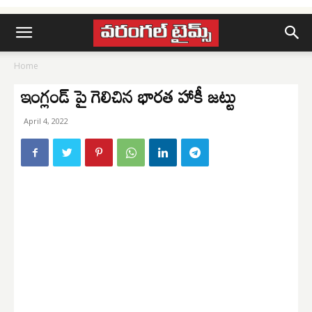
Home
ఇంగ్లండ్ పై గెలిచిన భారత హాకీ జట్టు
April 4, 2022