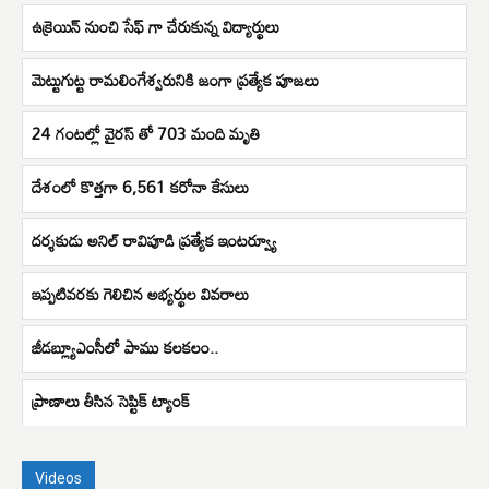
ఉక్రెయిన్ నుంచి సేఫ్ గా చేరుకున్న విద్యార్థులు
మెట్టుగుట్ట రామలింగేశ్వరునికి జంగా ప్రత్యేక పూజలు
24 గంటల్లో వైరస్ తో 703 మంది మృతి
దేశంలో కొత్తగా 6,561 కరోనా కేసులు
దర్శకుడు అనిల్ రావిపూడి ప్రత్యేక ఇంటర్వ్యూ
ఇప్పటివరకు గెలిచిన అభ్యర్థుల వివరాలు
జీడబ్ల్యూఎంసీలో పాము కలకలం..
ప్రాణాలు తీసిన సెప్టిక్ ట్యాంక్
Videos