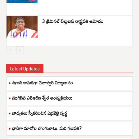
3 క్రిమినల్ బిల్లులకు రాష్ట్రపతి ఆమోదం
Latest Updates
ఉగాది కానుకగా మెగాస్టార్ విద్యాదానం
ముగిసిన ఎన్ఆర్ఐ శ్వేత అంత్యక్రియలు
బాధ్యతలు స్వీకరించిన ఎర్రబెల్లి స్వర్ణ
భారీగా మావోల లొంగుబాటు..మరి గణపతి?