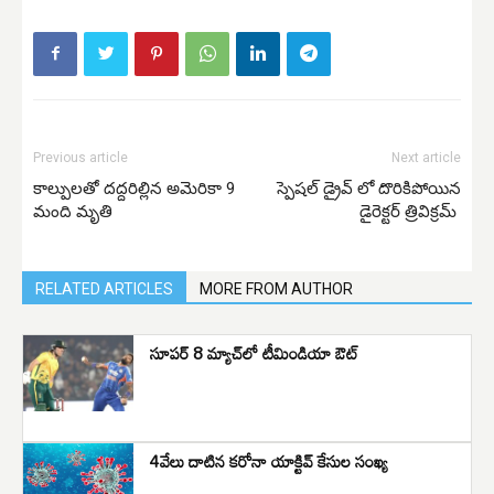
Previous article
Next article
కాల్పులతో దద్దరిల్లిన అమెరికా 9
స్పెషల్ డ్రైవ్ లో దొరికిపోయిన
మంది మృతి
డైరెక్టర్ త్రివిక్రమ్
RELATED ARTICLES
MORE FROM AUTHOR
సూపర్ 8 మ్యాచ్‌లో టీమిండియా ఔట్
4వేలు దాటిన కరోనా యాక్టివ్ కేసుల సంఖ్య