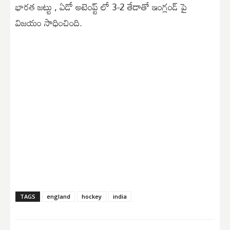
భారత జట్టు , ఏడో అటెంప్ట్ లో 3-2 తేడాతో ఇంగ్లండ్ పై
విజయం సాధించింది.
TAGS
england
hockey
india