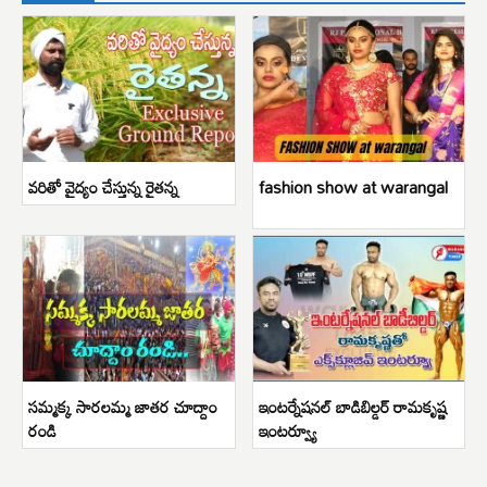
వరితో వైద్యం చేస్తున్న రైతన్న
fashion show at warangal
సమ్మక్క సారలమ్మ జాతర చూద్దాం
ఇంటర్నేషనల్ బాడిబిల్డర్ రామకృష్ణ
రండి
ఇంటర్వ్యూ