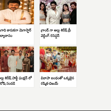
గాది కానుకగా మెగాస్టార్
గ్రాండ్ గా అల్లు శిరీష్ ప్రీ
ిద్యాదానం
వెడ్డింగ్ రిసెప్షన్
ల్లు శిరీష్ హల్దీ ఫంక్షన్ లో
వివాహ బంధంతో ఒక్కటైన
ిరోషి సందడి
రష్మిక-విజయ్