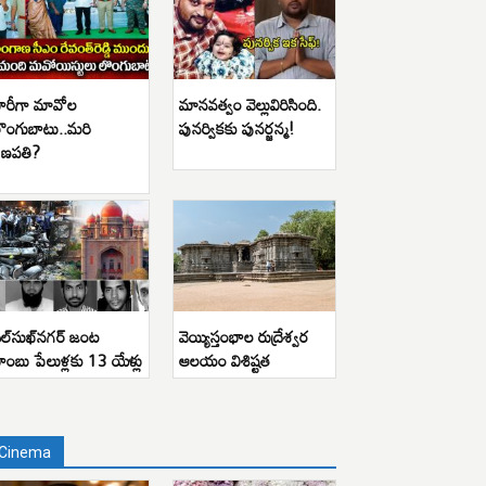
ారీగా మావోల
మానవత్వం వెల్లువిరిసింది.
ొంగుబాటు..మరి
పునర్వికకు పునర్జన్మ!
ణపతి?
ిల్‌సుఖ్‌నగర్ జంట
వెయ్యిస్తంభాల రుద్రేశ్వర
ాంబు పేలుళ్లకు 13 యేళ్లు
ఆలయం విశిష్టత
Cinema