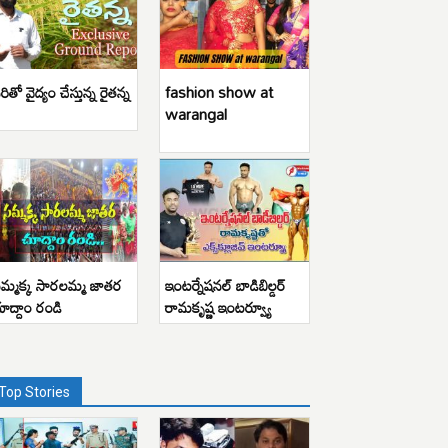
రితో వైద్యం చేస్తున్న రైతన్న
fashion show at
warangal
మ్మక్క సారలమ్మ జాతర
ఇంటర్నేషనల్ బాడిబిల్డర్
ూద్దాం రండి
రామకృష్ణ ఇంటర్వ్యూ
Top Stories