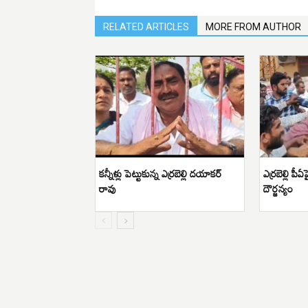
RELATED ARTICLES
MORE FROM AUTHOR
కన్నీళ్లు పెట్టుకున్న ఎర్రబెల్లి దయాకర్
ఎర్రబెల్లి పీ
రావు
దౌర్జన్యం