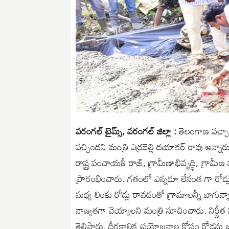
వరంగల్ టైమ్స్, వరంగల్ జిల్లా :
తెలంగాణ వచ్చాక
వచ్చిందని మంత్రి ఎర్రబెల్లి దయాకర్ రావు అన్న
రాష్ట్ర పంచాయతీ రాజ్, గ్రామీణాభివృద్ధి, గ్రామ
ప్రారంభించారు. గతంలో ఎన్నడూ లేనంత గా రోడ్లు 
మధ్య లింకు రోడ్లు రావడంతో గ్రామాలన్నీ బాగున్నాయ
నాణ్యతగా వెయ్యాలని మంత్రి సూచించారు. నిర్ణీ
తెలిపారు. దీర్ఘకాలిక ప్రయోజనాల కోసం రోడ్లన