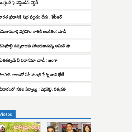
ంగ్లండ్ పై వెస్టిండీస్ విక్టరీ
భారత ప్రధానికి నిద్ర పట్టడం లేదు : కేసీఆర్
సమతామూర్తి విగ్రహం జాతికి అంకితం: మోడీ
సహస్రాబ్ది ఉత్సవాలకు హాజరుకానున్న అమిత్ షా
మతతత్వమే నీ విధానమా మోడీ : జంగా
మోహన్ బాబుతో ఏపీ మంత్రి పేర్ని నాని భేటీ
మేడారంలో సకల ఏర్పాట్లు : ఎర్రబెల్లి, సత్యవతి
Videos