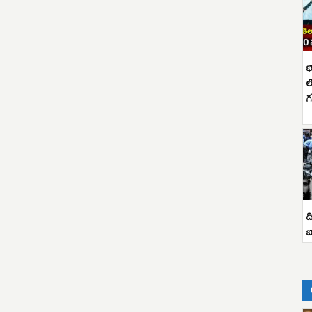
భ
ల
గ
ద
బ