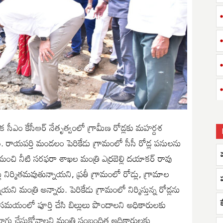
 సీఎం కేసీఆర్ నేతృత్వంలో గ్రామీణ రోడ్లకు మహర్దశ
ారు. రాయపర్తి మండలం పెరికేడు గ్రామంలో సీసీ రోడ్ల పనులను
ీణ మంచి నీటి సరఫరా శాఖల మంత్రి ఎర్రబెల్లి దయాకర్ రావు
నిర్మితమవుతున్నాయని, ప్రతీ గ్రామంలో రోడ్లు, గ్రామాల
ని మంత్రి అన్నారు. పెరికేడు గ్రామంలో నిర్మిస్తున్న రోడ్లను
త సమయంలో పూర్తి చేసి బిల్లులు పొందాలని అధికారులకు
ు బాగు చేసుకోవాలని మంత్రి సంబంధిత అధికారులకు