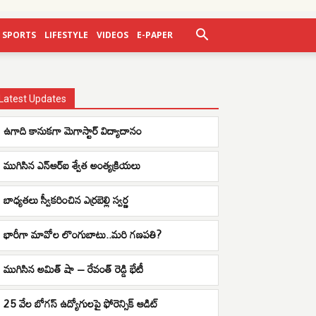
SPORTS
LIFESTYLE
VIDEOS
E-PAPER
Latest Updates
ఉగాది కానుకగా మెగాస్టార్ విద్యాదానం
ముగిసిన ఎన్ఆర్ఐ శ్వేత అంత్యక్రియలు
బాధ్యతలు స్వీకరించిన ఎర్రబెల్లి స్వర్ణ
భారీగా మావోల లొంగుబాటు..మరి గణపతి?
ముగిసిన అమిత్ షా – రేవంత్ రెడ్డి భేటీ
25 వేల బోగస్ ఉద్యోగులపై ఫోరెన్సిక్ ఆడిట్