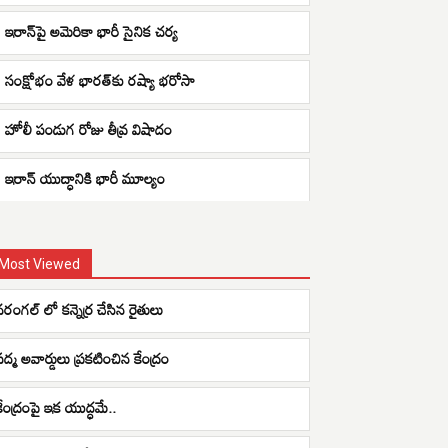
ఇరాన్‌పై అమెరికా భారీ సైనిక చర్య
సంక్షోభం వేళ భారత్‌కు రష్యా భరోసా
హోలీ పండుగ రోజు తీవ్ర విషాదం
ఇరాన్ యుద్ధానికి భారీ మూల్యం
Most Viewed
వరంగల్ లో కన్నెర్ర చేసిన రైతులు
పద్మ అవార్డులు ప్రకటించిన కేంద్రం
కేంద్రంపై ఇక యుద్ధమే..