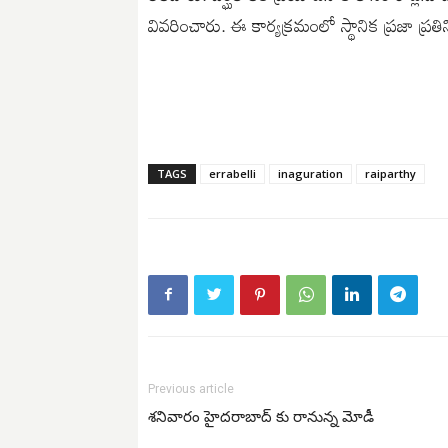
వివరించారు. ఈ కార్యక్రమంలో స్థానిక ప్రజా ప్రత
TAGS
errabelli
inaguration
raiparthy
Previous article
శనివారం హైదరాబాద్ కు రానున్న మోడీ