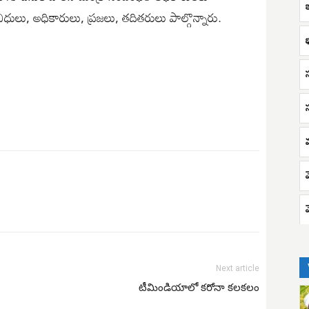
ఇ
ినిధులు, అధికారులు, ప్రజలు, తదితరులు పాల్గొన్నారు.
Next article
టీమిండియాలో కరోనా కలకలం