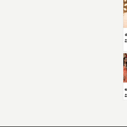
ఉ
వ
అ
వ