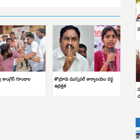
వ
ఏపై కాంగ్రెస్ గూండాల
తొర్రూరు మున్సిపల్ కార్యాలయం వద్ద
ఉద్రిక్తత
స
చ