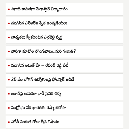
ఉగాది కానుకగా మెగాస్టార్ విద్యాదానం
ముగిసిన ఎన్ఆర్ఐ శ్వేత అంత్యక్రియలు
బాధ్యతలు స్వీకరించిన ఎర్రబెల్లి స్వర్ణ
భారీగా మావోల లొంగుబాటు..మరి గణపతి?
ముగిసిన అమిత్ షా – రేవంత్ రెడ్డి భేటీ
25 వేల బోగస్ ఉద్యోగులపై ఫోరెన్సిక్ ఆడిట్
ఇరాన్‌పై అమెరికా భారీ సైనిక చర్య
సంక్షోభం వేళ భారత్‌కు రష్యా భరోసా
హోలీ పండుగ రోజు తీవ్ర విషాదం