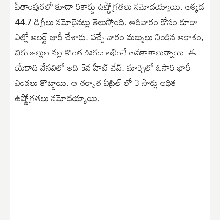
పీతాంపురలో కూడా రికార్డు ఉష్ణోగ్రతలు నమోదయ్యాయి. అక్కడ
44.7 డిగ్రీలు నమోదైనట్లు తెలుస్తోంది. ఆదివారం కోసం కూడా
ఎల్లో అలర్ట్ జారీ చేశారు. వచ్చే వారం మబ్బులు నిండిన ఆకాశం,
చిరు జల్లుల వల్ల కొంత ఊరట లభించే అవకాశాలున్నాయి. ఈ
యేడాది వేసవిలో ఇది 5వ హీట్ వేవ్. మార్చిలో ఓసారి భారీ
ఎండలు కొట్టాయి. ఆ తర్వాత ఏప్రిల్ లో 3 సార్లు అధిక
ఉష్ణోగ్రతలు నమోదయ్యాయి.