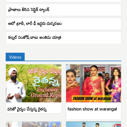
ప్రాణాలు తీసిన సెప్టిక్ ట్యాంక్
ఆటో ట్రాలీ, లారీ ఢీ ఇద్దరు దుర్మరణం
కల్నల్‌ సంతోష్ బాబు‌ అంతిమ యాత్ర
Videos
వరితో వైద్యం చేస్తున్న రైతన్న
fashion show at warangal