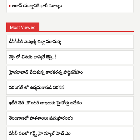
ఇరాన్ యుద్ధానికి భారీ మూల్యం
Most Viewed
డీసీసీబీకి ఎమ్మెల్యే చల్లా పరామర్శ
వెస్ట్ లో వినయ్ భాస్కరే బెస్ట్..!
హైదరాబాద్ చేరుకున్న తారకరత్న పార్థివదేహం
వరంగల్ లో ఉద్యమకారుడి నిరసన
ఖదీర్ డెత్..కౌంటర్ దాఖలుకు హైకోర్టు ఆదేశం
తెలంగాణలో పాఠశాలలు పున:ప్రారంభం
ఏసీబీ వలలో గర్ల్స్ హై స్కూల్ హెచ్ ఎం