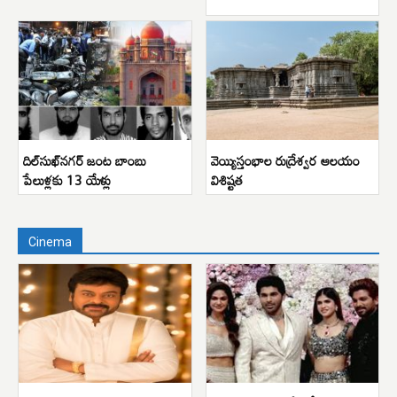
దిల్‌సుఖ్‌నగర్ జంట బాంబు
వెయ్యిస్తంభాల రుద్రేశ్వర ఆలయం
పేలుళ్లకు 13 యేళ్లు
విశిష్టత
Cinema