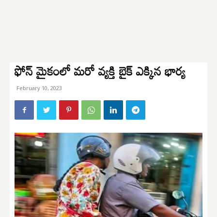
ఫోన్ మైకంలో మరో వ్యక్తి బైక్ ఎక్కిన భార్య
February 10, 2023