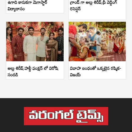
ఉగాది కానుకగా మెగాస్టార్
గ్రాండ్ గా అల్లు శిరీష్ ప్రీ వెడ్డింగ్
విద్యాదానం
రిసెప్షన్
అల్లు శిరీష్ హల్దీ ఫంక్షన్ లో విరోషి
వివాహ బంధంతో ఒక్కటైన రష్మిక-
సందడి
విజయ్