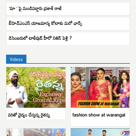
‘మా ‘ పై మండిపడ్డారు ప్రకాశ్ రాజ్
బీహెచ్ఎంఎస్ యాజమాన్య కోటాకు మరో ఛాన్స్
డిసెంబరులో టాలీవుడ్ హీరో నితిన్ పెళ్లి ?
Videos
వరితో వైద్యం చేస్తున్న రైతన్న
fashion show at warangal