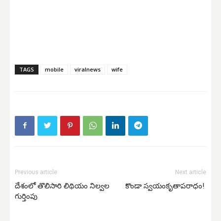
TAGS
mobile
viralnews
wife
Previous article
Next article
దేశంలో తొలిసారి లిథియం నిల్వల
కొండా స్వయంకృతాపరాధం!
గుర్తింపు