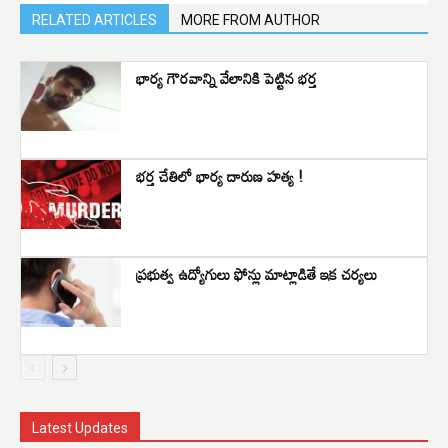
RELATED ARTICLES
MORE FROM AUTHOR
భార్య గౌరవాన్ని వేలానికి పెట్టిన భర్త
భర్త చేతిలో భార్య దారుణ హత్య !
ప్రభుత్వ ఉద్యోగులు ఫోన్లు మాట్లాడితే ఇక చర్యలు
Latest Updates