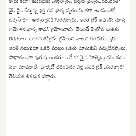
కాదు కదా! ఇటెందుకు వెళ్తున్నారని’భర్తను ప్రశ్నించింది.దీంతో
బైక్‌ రైడ్ చేస్తున్న భర్త తన భార్య స్వరం వింతగా ఉండటంతో
ఒక్కసారిగా ఆశ్చర్యానికి గురయ్యాడు. అంతే బైక్‌ ఆపుచేసి చూస్తే
ఆమె తన భార్య కాదని గ్రహించాడు. వెంటనే పెట్రోల్‌ బంక్‌కు
తిరిగిరాగా జరిగిన తప్పిదం గ్రహించి నాలుక కరచుకున్నారు.
అంతే నలుగురూ ఒకరి ముఖం ఒకరు చూసుకుని నవ్వులేనవ్వులు.
సాధారణంగా పురుషులందరూ ఒకే రకమైన హెల్మెట్లు ధరించడం
షరా మామూలే. హెల్మెట్‌ ధరించడం వల్ల ఎవరి బైక్‌ ఎవరెక్కారో
తెలియక తికమక పడ్డారు.