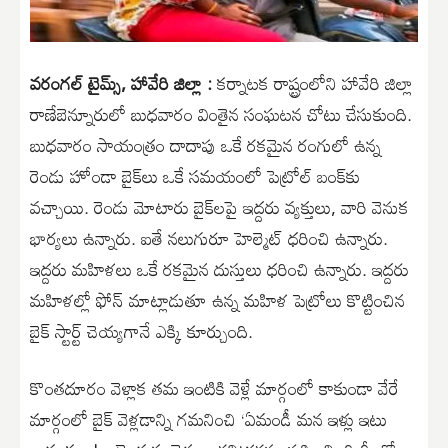
వరంగల్ టైమ్స్, హావేరి జిల్లా :
కర్నాటక రాష్ట్రంలోని హావేరి జిల్లా
రాణేబెన్నూరులో బుధవారం వింతైన సంఘటన చోటు చేసుకుంది.
బుధవారం సాయంత్రం దాదాపు ఒకే రకమైన రంగులో ఉన్న
రెండు హోండా బైక్‌లు ఒకే సమయంలో పెట్రోల్ బంక్‌కు
వచ్చాయి. రెండు మోటారు బైక్‌లపై ఇద్దరు వ్యక్తులు, వారి వెనుక
భార్యలు ఉన్నారు. ఐతే నలుగురూ హెల్మెట్ ధరించి ఉన్నారు.
ఇద్దరు మహిళలు ఒకే రకమైన దుస్తులు ధరించి ఉన్నారు. ఇద్దరు
మహిళల్లో ఫోన్‌ మాట్లాడుతూ ఉన్న మహిళ పెట్రోలు కొట్టించిన
బైక్‌ స్టార్ట్‌ చెయ్యగానే ఎక్కి కూర్చుంది.
కొంతదూరం వెళ్లాక తమ ఇంటికి వెళ్లే మార్గంలో కాకుండా వేరే
మార్గంలో బైక్‌ వెళ్లడాన్ని గమనించి ‘ఏమండీ మన ఇళ్లు ఇటు