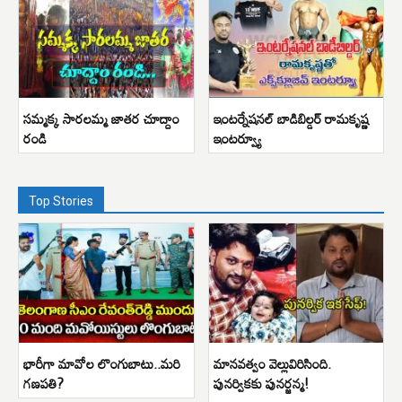
సమ్మక్క సారలమ్మ జాతర చూద్దాం
ఇంటర్నేషనల్ బాడిబిల్డర్ రామకృష్ణ
రండి
ఇంటర్వ్యూ
Top Stories
భారీగా మావోల లొంగుబాటు..మరి
మానవత్వం వెల్లువిరిసింది.
గణపతి?
పునర్వికకు పునర్జన్మ!