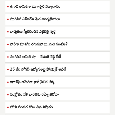
ఉగాది కానుకగా మెగాస్టార్ విద్యాదానం
ముగిసిన ఎన్ఆర్ఐ శ్వేత అంత్యక్రియలు
బాధ్యతలు స్వీకరించిన ఎర్రబెల్లి స్వర్ణ
భారీగా మావోల లొంగుబాటు..మరి గణపతి?
ముగిసిన అమిత్ షా – రేవంత్ రెడ్డి భేటీ
25 వేల బోగస్ ఉద్యోగులపై ఫోరెన్సిక్ ఆడిట్
ఇరాన్‌పై అమెరికా భారీ సైనిక చర్య
సంక్షోభం వేళ భారత్‌కు రష్యా భరోసా
హోలీ పండుగ రోజు తీవ్ర విషాదం