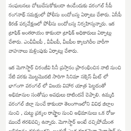
సంఘటనలు చోటుచేసుకోకుండా ఉండేందుకు వరంగల్ సీపీ
రంగనాథ్ సమక్షంలో పోలీసు బందోబస్తు ఏర్పాటు చేశారు. ఏసీపీ
కిరణ్ పర్యవేక్షణలో పోలీసు బందోబస్తు నిర్వహిస్తున్నారు. ఇక
ట్రాఫిక్ అంతరాయం కాకుండా ట్రాఫిక్ అధికారులు ఏర్పాట్లు
చేశారు. ఎంవీవీఐపీ , వీవీఐపీ, వీఐపీల క్యాటగిరీల వారీగా
వాహనాలు మళ్లింపుకు ఏర్పాట్లు చేశారు.
ఇక మెగాస్టార్ చిరంజీవి సినీ ప్రస్తానం ప్రారంభించిన నాటి నుంచి
నేటి వరకు మొట్టమొదటి సారిగా సినిమా సక్సెస్ మీట్ లో
భాగంగా వరంగల్ లో విజయ విహార యాత్ర పెట్టడంతో
అభిమానుల సంతోషం అవధులు దాటిందనే చెప్పాలి. ఉమ్మడి
వరంగల్ జిల్లా నుంచే కాకుండా తెలంగాణలోని వివిధ జిల్లాల
నుంచి , చుట్టు ప్రక్కల రాష్ట్రాల నుంచి అభిమానులు ఒక రోజు
ముందే తరలివచ్చి ఉన్నారు. మెగాస్టార్ అంటే చచ్చిపోయేంత
అభిమానం తమకుందని, అందుకే ఎంత దూరమైనా మెగాస్టార్ ను