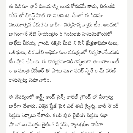
ఈ సినిమా భారీ విజయాన్ని అందుకోవడమే కాదు, చిరంజీవి
కెరీర్ లో బిగ్గెస్ట్ హిట్ గా నిలిచింది. దీంతో ఈ సినిమా
విజయోత్సవ వేడుకను భారీగా నిర్వహిస్తున్నారు టీం. అందులో
భాగంగానే నేటి సాయంత్రం 6 గంటలకు హనుమకొండలో
వాల్తేరు వీరయ్య గ్రాండ్ సక్సెస్ మీట్ ని సినీ ప్రేక్షకాభిమానులు,
అతిథులు, చిరంజీవి అభిమానుల సమక్షంలో నిర్వహించేందుకు
టీం ప్లాన్ చేసింది. ఈ కార్యక్రమానికి గెస్టులుగా తెలంగాణ ఐటీ
శాఖ మంత్రి కేటీఆర్ తో పాటు మెగా పవర్ స్టార్ రామ్ చరణ్
రానున్నట్లు సమాచారం.
ఈ నేపథ్యంలో ఆర్ట్స్ అండ్ సైన్స్ కాలేజ్ గ్రౌండ్ లో ఏర్పాట్లు
భారీగా చేశారు. ఎత్తైన స్టేజ్ పైన ఎల్ ఈడీ స్క్రీన్లు, భారీ సౌండ్
సిస్టమ్ ఏర్పాటు చేశారు. కలర్ ఫుల్ లైటింగ్ సిస్టమ్ సభా
ప్రాంగణం మొత్తం లైటింగ్ సిస్టమ్, క్యాటగిరీల వారీగా