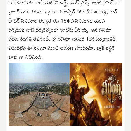
హనుమకొండ సుబేదారిలోని ఆర్ట్స్ అండ్ సైన్స్ కాలేజీ గ్రౌండ్ లో
గ్రాండ్ గా జరుగనున్నాయి. మెగాస్టార్ చిరంజీవి ఆచార్య, గాడ్
ఫాదర్ సినిమాల తర్వాత తన 154 వ సినిమాను యువ
దర్శకుడు బాబీ దర్శకత్వంలో ‘వాల్తేరు వీరయ్య’ అనే సినిమా
చేసిన సంగతి తెలిసిందే. ఈ సినిమా జనవరి 13న సంక్రాంతికి
విడుదలైన ఈ సినిమా మంచి ఆదరణ పొందుతూ, బ్లాక్ బస్టర్
హిట్ గా నిలిచింది.