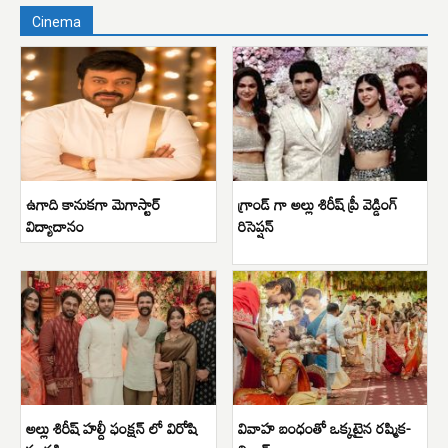
Cinema
ఉగాది కానుకగా మెగాస్టార్
గ్రాండ్ గా అల్లు శిరీష్ ప్రీ వెడ్డింగ్
విద్యాదానం
రిసెప్షన్
అల్లు శిరీష్ హల్దీ ఫంక్షన్ లో విరోషి
వివాహ బంధంతో ఒక్కటైన రష్మిక-