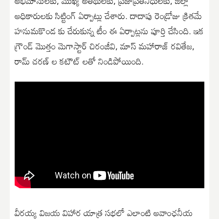
అభిమానులకు, ముఖ్య అతిథులకు, ప్రజాప్రతినిధులకు, జిల్లా
అధికారులకు సిట్టింగ్ ఏర్పాట్లు చేశారు. దాదాపు రెండ్రోజు క్రితమే
హనుమకొండ కు చేరుకున్న టీం ఈ ఏర్పాట్లను పూర్తి చేసింది. ఇక
గ్రౌండ్ మొత్తం మెగాస్టార్ చిరంజీవి, మాస్ మహారాజ్ రవితేజ,
రామ్ చరణ్ ల కటౌట్ లతో నిండిపోయింది.
వీరయ్య విజయ విహార యాత్ర సభలో ఎలాంటి అవాంఛనీయ