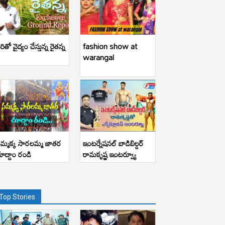
రితో వైద్యం చేస్తున్న రైతన్న
fashion show at
warangal
మ్మక్క సారలమ్మ జాతర
ఇంటర్నేషనల్ బాడిబిల్డర్
ూద్దాం రండి
రామకృష్ణ ఇంటర్వ్యూ
Top Stories