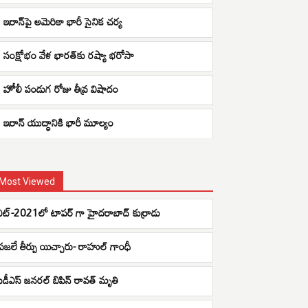
ఇరాన్‌పై అమెరికా భారీ సైనిక చర్య
సంక్షోభం వేళ భారత్‌కు రష్యా భరోసా
హోలీ పండుగ రోజు తీవ్ర విషాదం
ఇరాన్ యుద్ధానికి భారీ మూల్యం
Most Viewed
నీట్-2021లో టాపర్ గా హైదరాబాద్ కుర్రాడు
ప్రజలే తీర్పు యిచ్చారు- రాహుల్ గాంధీ
సీడీఎస్ జనరల్ బిపిన్ రావత్ మృతి