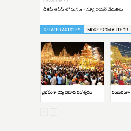
Previous article
డీజీపీ ఆఫీస్ లో ఘనంగా న్యూ ఇయర్ వేడుకలు
RELATED ARTICLES
MORE FROM AUTHOR
వైభవంగా దివ్య విమాన రథోత్సవం
సంబురంగా య