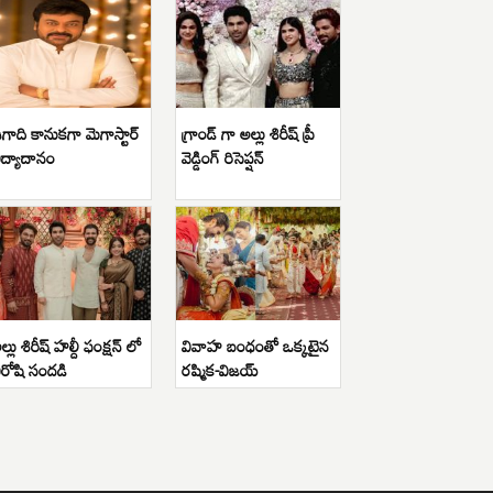
గాది కానుకగా మెగాస్టార్
గ్రాండ్ గా అల్లు శిరీష్ ప్రీ
ిద్యాదానం
వెడ్డింగ్ రిసెప్షన్
ల్లు శిరీష్ హల్దీ ఫంక్షన్ లో
వివాహ బంధంతో ఒక్కటైన
ిరోషి సందడి
రష్మిక-విజయ్