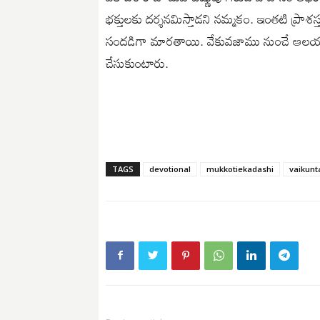
భక్తులకు దర్శనమిస్తాడని నమ్మకం. ఇంతటి ప్రాశస
సందడిగా మారతాయి. వేకువజాము నుంచే ఆలయాలకు
చేసుకుంటారు.
TAGS
devotional
mukkotiekadashi
vaikunt