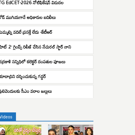
TG EdCET-2026 నోటిఫికేషన్ విడుదల
కోడ్ ముగియగానే అధికారుల బదిలీలు
ిమ్మల్ని వదిలే ప్రసక్తే లేదు -కేటీఆర్
హిట్ 2’ గ్లింప్స్ రిలీజ్ చేసిన నేచుర‌ల్ స్టార్ నాని
భద్రకాళి సన్నిధిలో కలెక్టర్ దంపతుల పూజలు
యాదాద్రిని దర్శించుకున్న గద్దర్
పులివెందులకు సీఎం వరాల జల్లులు
Videos