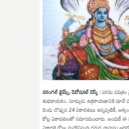
వరంగల్ టైమ్స్, డెవోషనల్ డెస్క్ :
పరమ పవిత్రం వ
శుభదాయకం. సూర్యుడు ఉత్తరాయణానికి మారే ముం
రెండు చొప్పున 24 ఏకాదశులు ఉన్నప్పటికీ, అత
కోట్ల ఏకాదశులతో సమానమంటారు. అందుకే ఈ పర్వద
ఏకాదశి రోజు మహావిష్ణువు గరుడ వాహనం అధిరోహ