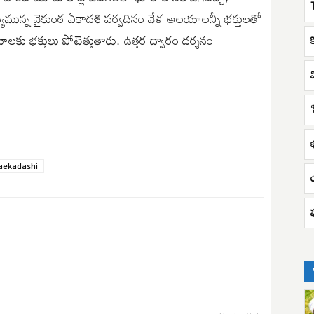
్త్యమున్న వైకుంఠ ఏకాదశి పర్వదినం వేళ ఆలయాలన్నీ భక్తులతో
 భక్తులు పోటెత్తుతారు. ఉత్తర ద్వారం దర్శనం
మ
‘
aekadashi