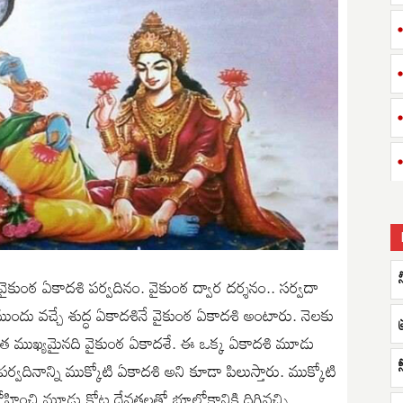
ైకుంఠ ఏకాదశి పర్వదినం. వైకుంఠ ద్వార దర్శనం.. సర్వదా
దు వచ్చే శుద్ధ ఏకాదశినే వైకుంఠ ఏకాదశి అంటారు. నెలకు
్యంత ముఖ్యమైనది వైకుంఠ ఏకాదశే. ఈ ఒక్క ఏకాదశి మూడు
ినాన్ని ముక్కోటి ఏకాదశి అని కూడా పిలుస్తారు. ముక్కోటి
ించి మూడు కోట్ల దేవతలతో భూలోకానికి దిగివచ్చి,