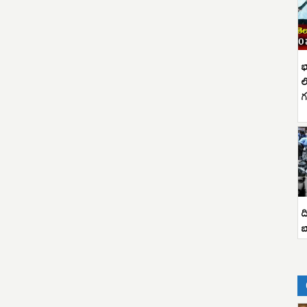
భ
ల
గ
ద
బ