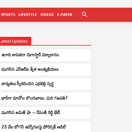
SPORTS
LIFESTYLE
VIDEOS
E-PAPER
Latest Updates
ఉగాది కానుకగా మెగాస్టార్ విద్యాదానం
ముగిసిన ఎన్ఆర్ఐ శ్వేత అంత్యక్రియలు
బాధ్యతలు స్వీకరించిన ఎర్రబెల్లి స్వర్ణ
భారీగా మావోల లొంగుబాటు..మరి గణపతి?
ముగిసిన అమిత్ షా – రేవంత్ రెడ్డి భేటీ
25 వేల బోగస్ ఉద్యోగులపై ఫోరెన్సిక్ ఆడిట్