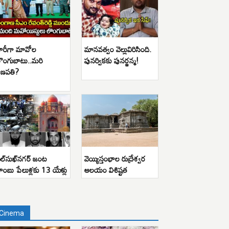
ారీగా మావోల
మానవత్వం వెల్లువిరిసింది.
ొంగుబాటు..మరి
పునర్వికకు పునర్జన్మ!
ణపతి?
ిల్‌సుఖ్‌నగర్ జంట
వెయ్యిస్తంభాల రుద్రేశ్వర
ాంబు పేలుళ్లకు 13 యేళ్లు
ఆలయం విశిష్టత
Cinema