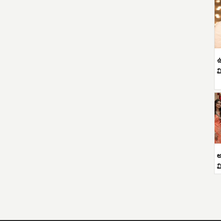
ఉ
వ
అ
వ