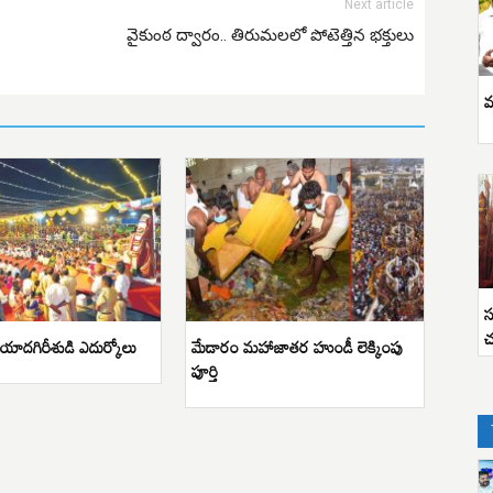
Next article
వైకుంఠ ద్వారం.. తిరుమలలో పోటెత్తిన భక్తులు
వ
స
చ
ాదగిరీశుడి ఎదుర్కోలు
మేడారం మహాజాతర హుండీ లెక్కింపు
పూర్తి