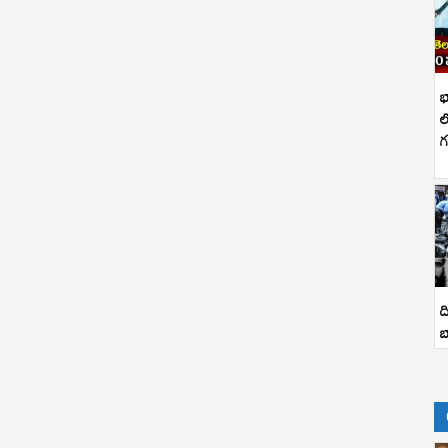
భ
ల
గ
ద
బ