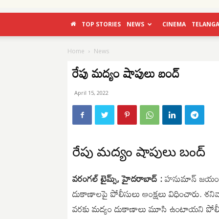
TOP STORIES
NEWS
CINEMA
TELANG
Home
News
రేపు మద్యం షాపులు బంద్
April 15, 2022
రేపు మద్యం షాపులు బంద్
వరంగల్ టైమ్స్, హైదరాబాద్ :
హనుమాన్ జయంతి,
దుకాణాలపై పోలీసులు ఆంక్షలు విధించారు
వరకు మద్యం దుకాణాలు మూసి ఉంటాయని పోలీసుల