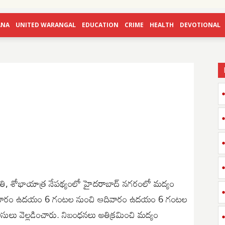
ANA
UNITED WARANGAL
EDUCATION
CRIME
HEALTH
DEVOTIONAL
 శోభాయాత్ర నేపథ్యంలో హైదరాబాద్ నగరంలో మద్యం
. శనివారం ఉదయం 6 గంటల నుంచి ఆదివారం ఉదయం 6 గంటల
ు వెల్లడించారు. నిబంధనలు అతిక్రమించి మద్యం