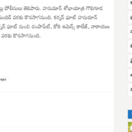
ట్లు పోలీసులు తెలిపారు. హనుమాన్ శోభాయాత్ర గౌలిగూడ
 మందిర్ వరకు కొనసాగనుంది. కర్మన్ ఘాట్ హనుమాన్
్ ఘాట్ నుంచి చంపాపేట్, కోఠి ఉమెన్స్ కాలేజ్, నారాయణ
్ వరకు కొనసాగనుంది.
వ
hops