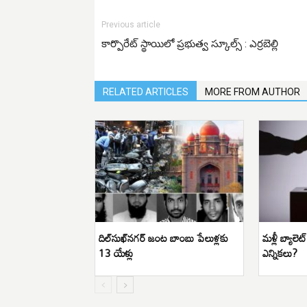
Previous article
కార్పొరేట్ స్థాయిలో ప్రభుత్వ స్కూల్స్ : ఎర్రబెల్లి
RELATED ARTICLES
MORE FROM AUTHOR
దిల్‌సుఖ్‌నగర్ జంట బాంబు పేలుళ్లకు
మళ్లీ బ్యాలె
13 యేళ్లు
ఎన్నికలు?