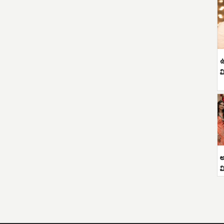
ఉ
వ
అ
వ