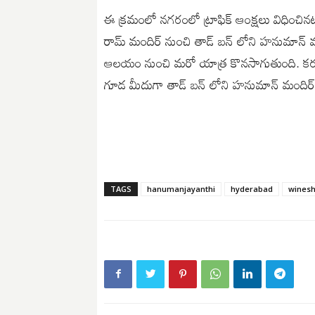
ఈ క్రమంలో నగరంలో ట్రాఫిక్ ఆంక్షలు విధించిన
రామ్ మందిర్ నుంచి తాడ్ బన్ లోని హనుమాన్
ఆలయం నుంచి మరో యాత్ర కొనసాగుతుంది. కర్మన
గూడ మీదుగా తాడ్ బన్ లోని హనుమాన్ మందిర
TAGS
hanumanjayanthi
hyderabad
wines