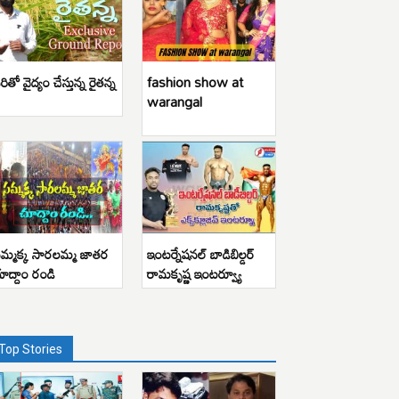
రితో వైద్యం చేస్తున్న రైతన్న
fashion show at
warangal
మ్మక్క సారలమ్మ జాతర
ఇంటర్నేషనల్ బాడిబిల్డర్
ూద్దాం రండి
రామకృష్ణ ఇంటర్వ్యూ
Top Stories