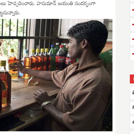
ీసులు హెచ్చరించారు. హనుమాన్ జయంతి సందర్భంగా
టనున్నారు.
ప