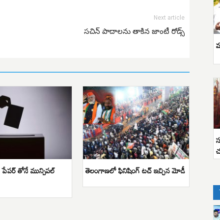
Next article
సచిన్ పాదాలను తాకిన జాంటీ రోడ్స్
వ
స
చ
ట్ పేపర్ తోనే మున్సిపల్
తెలంగాణలో ఫినిషింగ్ టచ్ ఇచ్చిన మోడీ