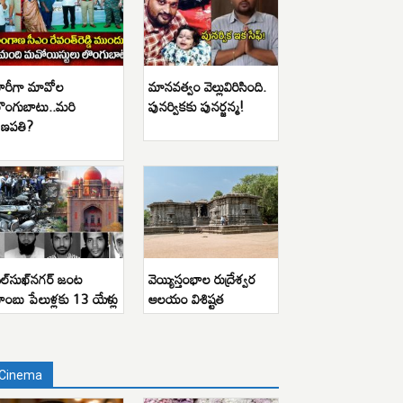
ారీగా మావోల
మానవత్వం వెల్లువిరిసింది.
ొంగుబాటు..మరి
పునర్వికకు పునర్జన్మ!
ణపతి?
ిల్‌సుఖ్‌నగర్ జంట
వెయ్యిస్తంభాల రుద్రేశ్వర
ాంబు పేలుళ్లకు 13 యేళ్లు
ఆలయం విశిష్టత
Cinema