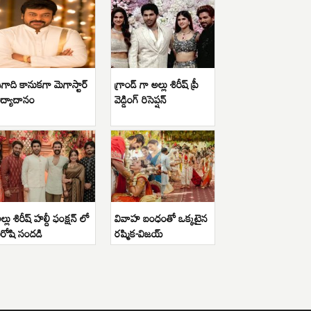
గాది కానుకగా మెగాస్టార్
గ్రాండ్ గా అల్లు శిరీష్ ప్రీ
ిద్యాదానం
వెడ్డింగ్ రిసెప్షన్
ల్లు శిరీష్ హల్దీ ఫంక్షన్ లో
వివాహ బంధంతో ఒక్కటైన
ిరోషి సందడి
రష్మిక-విజయ్