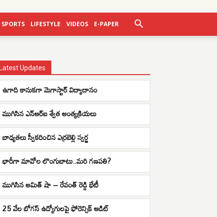
SPORTS
LIFESTYLE
VIDEOS
E-PAPER
Latest Updates
ఉగాది కానుకగా మెగాస్టార్ విద్యాదానం
ముగిసిన ఎన్ఆర్ఐ శ్వేత అంత్యక్రియలు
బాధ్యతలు స్వీకరించిన ఎర్రబెల్లి స్వర్ణ
భారీగా మావోల లొంగుబాటు..మరి గణపతి?
ముగిసిన అమిత్ షా – రేవంత్ రెడ్డి భేటీ
25 వేల బోగస్ ఉద్యోగులపై ఫోరెన్సిక్ ఆడిట్