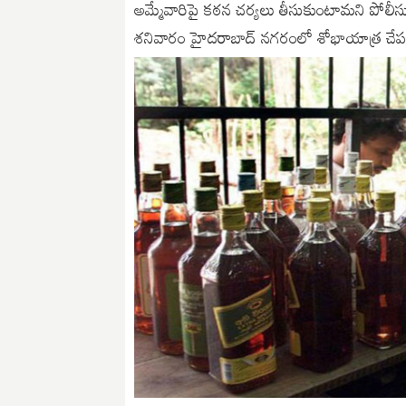
అమ్మేవారిపై కఠన చర్యలు తీసుకుంటామని పోల
శనివారం హైదరాబాద్ నగరంలో శోభాయాత్ర చేపట్