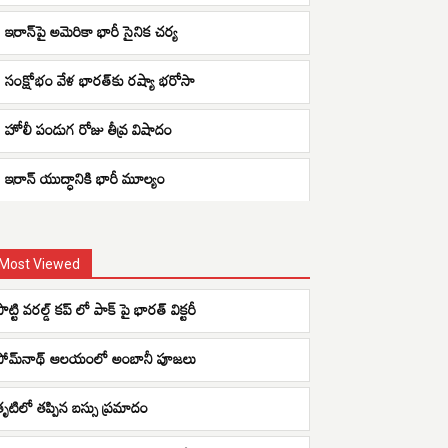
ఇరాన్‌పై అమెరికా భారీ సైనిక చర్య
సంక్షోభం వేళ భారత్‌కు రష్యా భరోసా
హోలీ పండుగ రోజు తీవ్ర విషాదం
ఇరాన్ యుద్ధానికి భారీ మూల్యం
Most Viewed
ొట్టి వరల్డ్ కప్ లో పాక్ పై భారత్ విక్టరీ
సోమ్‌నాథ్ ఆలయంలో అంబానీ పూజలు
తృటిలో తప్పిన బస్సు ప్రమాదం