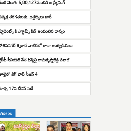
కంటి వెలుగు 5,80,127మందికి ఐ స్క్రీనింగ్
ప్రత్యక్ష తరగతులకు..ఉత్తర్వులు జారీ
స్టూడెంట్స్ కి ఎగ్జామ్స్ కిట్ అందించిన దాస్యం
పోతననగర్ శ్మశాన వాటికలో రాజు అంత్యక్రియలు
ైసీపీ సీనియర్ నేత పిన్నెల్లి రామకృష్ణారెడ్డి సవాల్
జూలైలో బిగ్ బాస్ సీజన్ 4
మార్చి 17న టీఎస్ సెట్
Videos