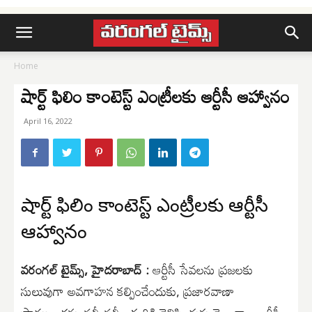
Home
షార్ట్ ఫిలిం కాంటెస్ట్ ఎంట్రీలకు ఆర్టీసీ ఆహ్వానం
April 16, 2022
షార్ట్ ఫిలిం కాంటెస్ట్ ఎంట్రీలకు ఆర్టీసీ
ఆహ్వానం
వరంగల్ టైమ్స్, హైదరాబాద్ :
ఆర్టీసీ సేవలను ప్రజలకు
సులువుగా అవగాహన కల్పించేందుకు, ప్రజారవాణా