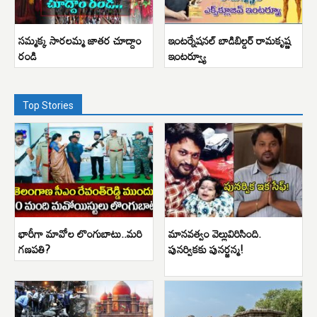
సమ్మక్క సారలమ్మ జాతర చూద్దాం
ఇంటర్నేషనల్ బాడిబిల్డర్ రామకృష్ణ
రండి
ఇంటర్వ్యూ
Top Stories
భారీగా మావోల లొంగుబాటు..మరి
మానవత్వం వెల్లువిరిసింది.
గణపతి?
పునర్వికకు పునర్జన్మ!