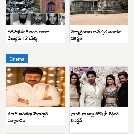
దిల్‌సుఖ్‌నగర్ జంట బాంబు
వెయ్యిస్తంభాల రుద్రేశ్వర ఆలయం
పేలుళ్లకు 13 యేళ్లు
విశిష్టత
Cinema
ఉగాది కానుకగా మెగాస్టార్
గ్రాండ్ గా అల్లు శిరీష్ ప్రీ వెడ్డింగ్
విద్యాదానం
రిసెప్షన్