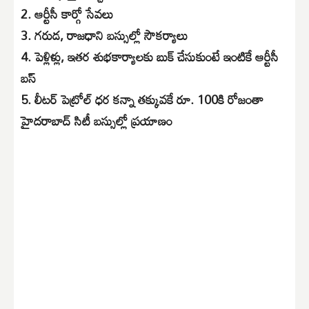
2.
ఆర్టీసీ కార్గో సేవలు
3.
గరుడ, రాజధాని బస్సుల్లో సౌకర్యాలు
4.
పెళ్లిళ్లు, ఇతర శుభకార్యాలకు బుక్ చేసుకుంటే ఇంటికే ఆర్టీసీ
బస్
5.
లీటర్ పెట్రోల్ ధర కన్నా తక్కువకే రూ. 100కి రోజంతా
హైదరాబాద్ సిటీ బస్సుల్లో ప్రయాణం