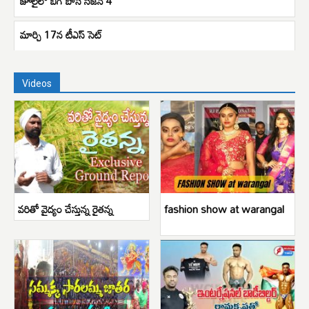
జూలైలో బిగ్ బాస్ సీజన్ 4
మార్చి 17న టీఎస్ సెట్
Videos
వరితో వైద్యం చేస్తున్న రైతన్న
fashion show at warangal