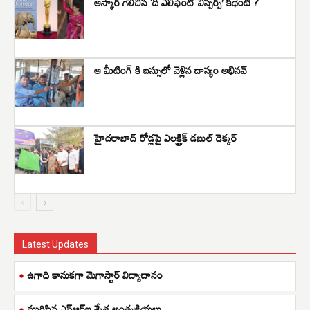
ఆస్కార్ గెలిచిన ‘ది ఎలిఫెంట్ విస్పర్స్’ కథేంటి ?
ఆ మీటింగ్ కి బస్సులో వెళ్లిన దాస్యం అభినవ్
హైదరాబాద్ రోడ్లపై ఎలక్ట్రిక్ డబుల్ డెక్కర్
Latest Updates
ఉగాది కానుకగా మెగాస్టార్ విద్యాదానం
ముగిసిన ఎన్ఆర్ఐ శ్వేత అంత్యక్రియలు