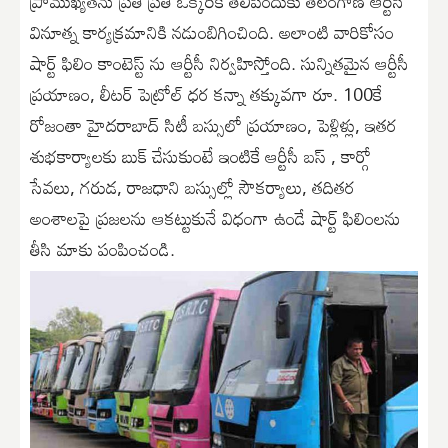
ప్రాముఖ్యతను ప్రతీ ప్రతీ ఒక్కరికి తెలిపిందుకు తెలంగాణ ఆర్టీసీ
వినూత్న కార్యక్రమానికి నడుంబిగించింది. అలాంటి వారికోసం
షార్ట్ ఫిలిం కాంటెస్ట్ ను ఆర్టీసీ నిర్వహిస్తోంది. సున్నితమైన ఆర్టీసీ
ప్రయాణం, లీటర్ పెట్రోల్ ధర కన్నా తక్కువగా రూ. 100కే
రోజంతా హైదరాబాద్ సిటీ బస్సులో ప్రయాణం, పెళ్లిళ్లు, ఇతర
శుభకార్యాలకు బుక్ చేసుకుంటే ఇంటికే ఆర్టీసీ బస్ , కార్గో
సేవలు, గరుడ, రాజధాని బస్సుల్లో సౌకర్యాలు, తదితర
అంశాలపై ప్రజలను ఆకట్టుకునే విధంగా ఉండే షార్ట్ ఫిలింలను
తీసి మాకు పంపించండి.