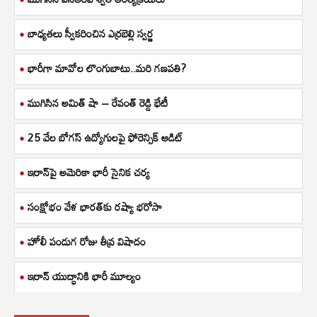
బాధ్యతలు స్వీకరించిన ఎర్రబెల్లి స్వర్ణ
భారీగా మావోల లొంగుబాటు..మరి గణపతి?
ముగిసిన అమిత్ షా – రేవంత్ రెడ్డి భేటీ
25 వేల బోగస్ ఉద్యోగులపై ఫోరెన్సిక్ ఆడిట్
ఇరాన్‌పై అమెరికా భారీ సైనిక చర్య
సంక్షోభం వేళ భారత్‌కు రష్యా భరోసా
హోలీ పండుగ రోజు తీవ్ర విషాదం
ఇరాన్ యుద్ధానికి భారీ మూల్యం