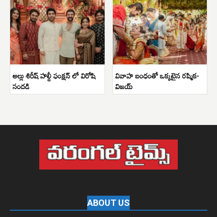
అల్లు శిరీష్ హల్దీ ఫంక్షన్ లో విరోషి
వివాహ బంధంతో ఒక్కటైన రష్మిక-
సందడి
విజయ్
ABOUT US