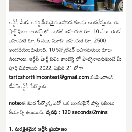
ఆర్టీసీ మీకు ఆకర్షణీయమైన బహుమతులను అందచేస్తుంది. ఈ
షార్ట్ ఫిలిం కాంటెస్ట్ లో మొదటి బహుమతి రూ. 10 వేలు, రెండో
బహుమతి రూ. 5 వేలు, మూడో బహుమతి రూ. 2500
అందచేయబడుతుంది. 10 కన్సోలేషన్ బహుమతులు కూడా
ఉంటాయి. ఆర్టీసీ షార్ట్ ఫిలిం కాంటెస్ట్ లో పాల్గొనాలనుకుంటే మీ
పూర్తి వివరాలను 2022, ఏప్రిల్ 21 లోగా
tsrtcshortfilmcontest@gmail.com
పంపించాలని
టీఎస్ఆర్టీసీ పేర్కొంది.
note:
ఈ కింద పేర్కొన్న ఏదో ఒక అంశంపైనే షార్ట్ ఫిలింలు
తీయాల్సి ఉంటుంది.
వ్యవధి : 120 seconds/2mins
1.
సురక్షితమైన ఆర్టీసీ ప్రయాణం