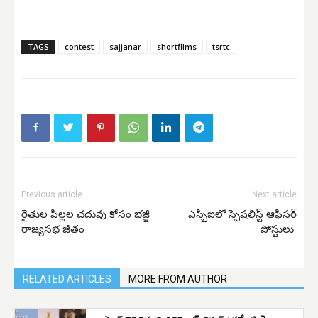
TAGS
contest
sajjanar
shortfilms
tsrtc
Previous article
Next article
రైతుల పిల్లల చదువు కోసం భజ్జీ
ఎస్బీఐలో స్పెషలిస్ట్ ఆఫీసర్
రాజ్యసభ జీతం
పోస్టులు
RELATED ARTICLES
MORE FROM AUTHOR