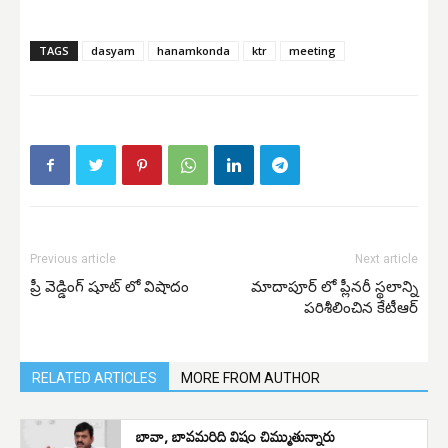
TAGS
dasyam
hanamkonda
ktr
meeting
Previous article
Next article
ప్రీ వెడ్డింగ్ షూట్ లో విషాదం
మాదాపూర్ లో ప్లీనరీ స్థలాన్ని
పరిశీలించిన కేటీఆర్
RELATED ARTICLES
MORE FROM AUTHOR
బావా, బావమరిది విషం చిమ్ముతున్నారు