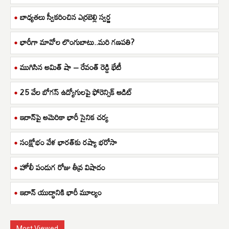
బాధ్యతలు స్వీకరించిన ఎర్రబెల్లి స్వర్ణ
భారీగా మావోల లొంగుబాటు..మరి గణపతి?
ముగిసిన అమిత్ షా – రేవంత్ రెడ్డి భేటీ
25 వేల బోగస్ ఉద్యోగులపై ఫోరెన్సిక్ ఆడిట్
ఇరాన్‌పై అమెరికా భారీ సైనిక చర్య
సంక్షోభం వేళ భారత్‌కు రష్యా భరోసా
హోలీ పండుగ రోజు తీవ్ర విషాదం
ఇరాన్ యుద్ధానికి భారీ మూల్యం
Most Viewed