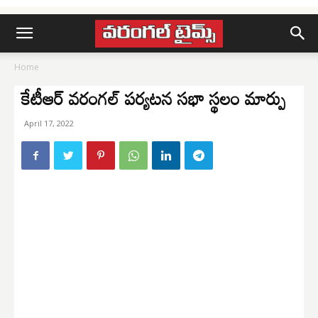
Home
కేటీఆర్ వరంగల్ పర్యటన సభా స్థలం మార్పు
April 17, 2022