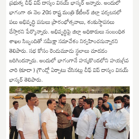
ప్రభుత్వ చీఫ్ విప్ దాస్యం వినయ్ భాస్కర్ అన్నారు. అందులో
భాగంగా ఈ నెల 20న రాష్ట్ర మంత్రి కేటీఆర్ జిల్లా పర్యటనలో
పలు అభివృద్ధి పనులు ప్రారంభోత్సవాలు, శంకుస్థాపనలు
చేస్తారని పేర్కొన్నారు. అభివృద్ధిపై జిల్లా అధికారులు సంబంధిత
శాఖల సిబ్బందితో సమీక్షా సమావేశం నిర్వహించనున్నారని
తెలిపారు. సభ కోసం రెండుమూడు స్థలాలు చూడడం
జరిగిందన్నారు. అందులో భాగంగానే హన్మకొండలోని హయగ్రీవ
చారి (కూడా ) గ్రౌండ్లో ఏర్పాటు చేసినట్లు చీఫ్ విప్ దాస్యం వినయ్
భాస్కర్ తెలిపారు.