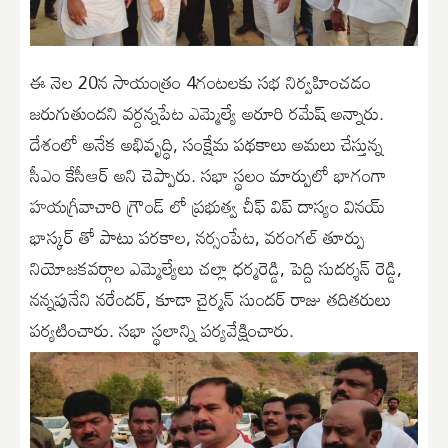
ఈ నెల 20న సాయంత్రం 4గంటలకు సభ నిర్వహించడం
జరుగుతుందని వర్దన్నపేట ఎమ్మెల్యే అరూరి రమేష్ అన్నారు.
దేశంలో అనేక అభివృద్ధి, సంక్షేమ పథకాలు అమలు చేస్తున్న
సీఎం కేసీఆర్ అని చెప్పారు. సభా స్థలం మార్పులో భాగంగా
హయగ్రీవాచారి గ్రౌండ్ లో ప్రభుత్వ చీఫ్ విప్ దాస్యం వినయ్
భాస్కర్ తో పాటు పరకాల, నర్సంపేట, వరంగల్ తూర్పు
నియోజకవర్గాల ఎమ్మెల్యేలు చల్లా ధర్మరెడ్డి, పెద్ది సుదర్శన్ రెడ్డి,
నన్నపునేని నరేందర్, కూడా చైర్మన్ సుందర్ రాజు తదితరులు
పర్యటించారు. సభా స్థలాన్ని పర్యవేక్షించారు.