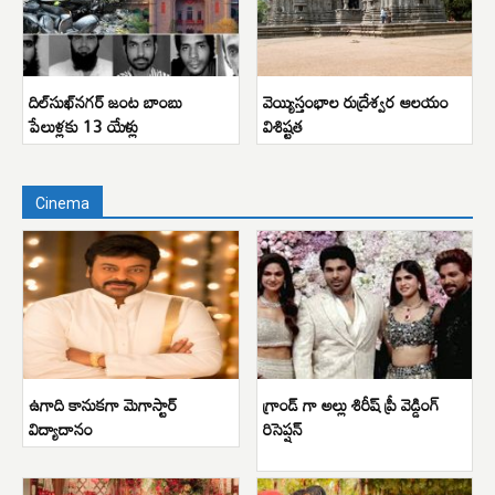
దిల్‌సుఖ్‌నగర్ జంట బాంబు
వెయ్యిస్తంభాల రుద్రేశ్వర ఆలయం
పేలుళ్లకు 13 యేళ్లు
విశిష్టత
Cinema
ఉగాది కానుకగా మెగాస్టార్
గ్రాండ్ గా అల్లు శిరీష్ ప్రీ వెడ్డింగ్
విద్యాదానం
రిసెప్షన్