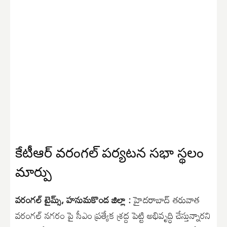
కేటీఆర్ వరంగల్ పర్యటన సభా స్థలం
మార్పు
వరంగల్ టైమ్స్, హనుమకొండ జిల్లా :
హైదరాబాద్ తరువాత
వరంగల్ నగరం పై సీఎం ప్రత్యేక శ్రద్ద పెట్టి అభివృద్ధి చేస్తున్నారని