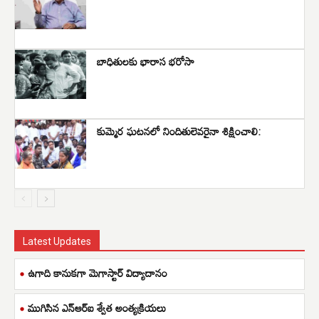
బాధితులకు భారాస భరోసా
కుమ్మెర ఘటనలో నిందితులెవరైనా శిక్షించాలి:
Latest Updates
ఉగాది కానుకగా మెగాస్టార్ విద్యాదానం
ముగిసిన ఎన్ఆర్ఐ శ్వేత అంత్యక్రియలు