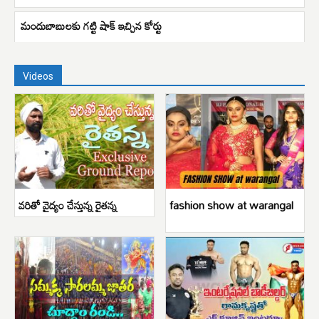
మందుబాబులకు గట్టి షాక్ ఇచ్చిన కోర్టు
Videos
వరితో వైద్యం చేస్తున్న రైతన్న
fashion show at warangal