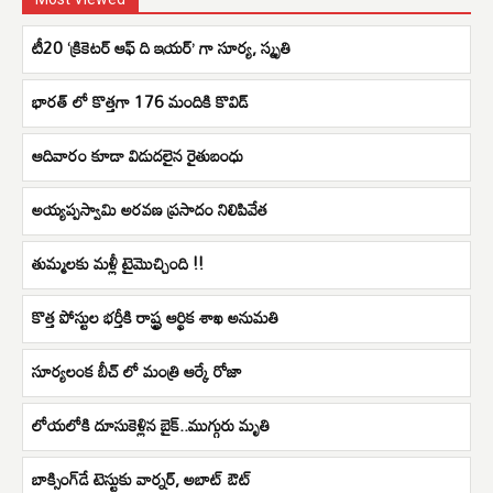
టీ20 ‘క్రికెటర్ ఆఫ్ ది ఇయర్’ గా సూర్య, స్మృతి
భారత్ లో కొత్తగా 176 మందికి కొవిడ్
ఆదివారం కూడా విడుదలైన రైతుబంధు
అయ్యప్పస్వామి అరవణ ప్రసాదం నిలిపివేత
తుమ్మలకు మళ్లీ టైమొచ్చింది !!
కొత్త పోస్టుల భర్తీకి రాష్ట్ర ఆర్థిక శాఖ అనుమతి
సూర్యలంక బీచ్ లో మంత్రి ఆర్కే రోజా
లోయలోకి దూసుకెళ్లిన బైక్..ముగ్గురు మృతి
బాక్సింగ్​డే టెస్టుకు వార్నర్​, అబాట్​ ఔట్​