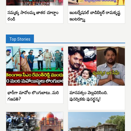
సమ్మక్క సారలమ్మ జాతర చూద్దాం
ఇంటర్నేషనల్ బాడిబిల్డర్ రామకృష్ణ
రండి
ఇంటర్వ్యూ
Top Stories
భారీగా మావోల లొంగుబాటు..మరి
మానవత్వం వెల్లువిరిసింది.
గణపతి?
పునర్వికకు పునర్జన్మ!