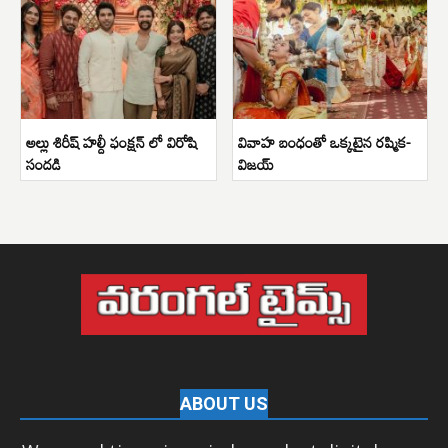
అల్లు శిరీష్ హల్దీ ఫంక్షన్ లో విరోషి
వివాహ బంధంతో ఒక్కటైన రష్మిక-
సందడి
విజయ్
ABOUT US