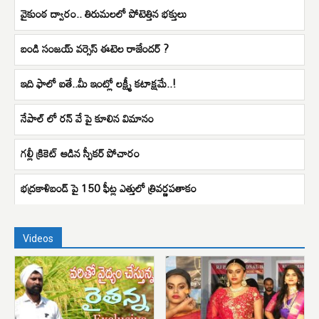
వైకుంఠ ద్వారం.. తిరుమలలో పోటెత్తిన భక్తులు
బండి సంజయ్ వర్సెస్ ఈటెల రాజేందర్ ?
ఇది ఫాలో ఐతే..మీ ఇంట్లో లక్ష్మీ కటాక్షమే..!
నేపాల్ లో రన్ వే పై కూలిన విమానం
గల్లీ క్రికెట్ ఆడిన స్పీకర్ పోచారం
భద్రకాళిబండ్ పై 150 ఫీట్ల ఎత్తులో త్రివర్ణపతాకం
Videos