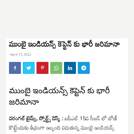
ముంబై ఇండియన్స్ కెప్టెన్ కు భారీ జరిమానా
April 15, 2022
ముంబై ఇండియన్స్ కెప్టెన్ కు భారీ
జరిమానా
వరంగల్ టైమ్స్, స్పోర్ట్స్ డెస్క్ :
ఐపీఎల్ 15వ సీజన్ లో బోణీ
కొట్టేందుకు తీవ్రంగా ఇబ్బంది పడుతున్న ముంబై ఇండియన్స్