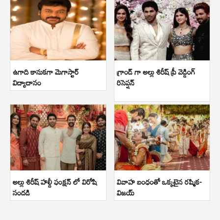
ఉగాది కానుకగా మెగాస్టార్
గ్రాండ్ గా అల్లు శిరీష్ ప్రీ వెడ్డింగ్
విద్యాదానం
రిసెప్షన్
అల్లు శిరీష్ హల్దీ ఫంక్షన్ లో విరోషి
వివాహ బంధంతో ఒక్కటైన రష్మిక-
సందడి
విజయ్