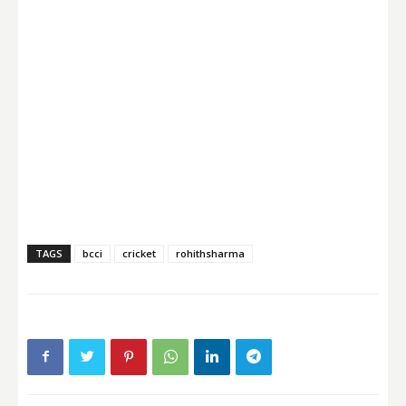
TAGS
bcci
cricket
rohithsharma