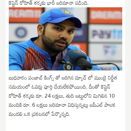
కెప్టెన్ రోహిత్ శర్మకు భారీ జరిమానా పడింది.
బుధవారం పంజాబ్ కింగ్స్ తో జరిగిన మ్యాచ్ లో ముంబై నిర్ణీత
సమయంలో ఓవర్లు పూర్తి చేయలేకపోయింది. దీంతో కెప్టెన్
రోహిత్ శర్మకు రూ. 24 లక్షలు, తుది జట్టులోని మిగిలిన 10
మందికి రూ. 6 లక్షలు జరిమానా విధిస్తున్నట్లు ఐపీఎల్ పాలక
మండలి ఒక ప్రకటనలో పేర్కొన్నది.