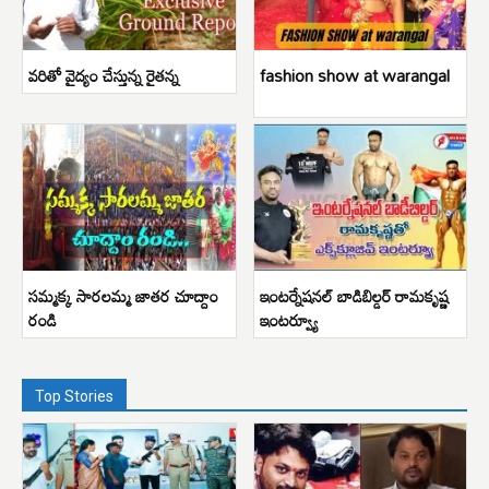
వరితో వైద్యం చేస్తున్న రైతన్న
fashion show at warangal
సమ్మక్క సారలమ్మ జాతర చూద్దాం
ఇంటర్నేషనల్ బాడిబిల్డర్ రామకృష్ణ
రండి
ఇంటర్వ్యూ
Top Stories