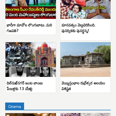
భారీగా మావోల లొంగుబాటు..మరి
మానవత్వం వెల్లువిరిసింది.
గణపతి?
పునర్వికకు పునర్జన్మ!
దిల్‌సుఖ్‌నగర్ జంట బాంబు
వెయ్యిస్తంభాల రుద్రేశ్వర ఆలయం
పేలుళ్లకు 13 యేళ్లు
విశిష్టత
Cinema