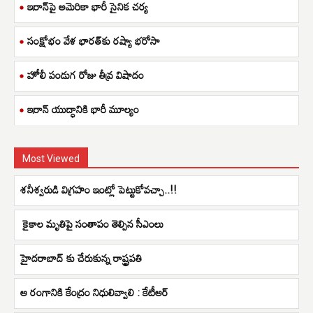
ఇరాన్‌పై అమెరికా భారీ సైనిక చర్య
సంక్షోభం వేళ భారత్‌కు రష్యా భరోసా
హోలీ పండుగ రోజు తీవ్ర విషాదం
ఇరాన్ యుద్ధానికి భారీ మూల్యం
Most Viewed
శనీశ్వరుడి విగ్రహం ఇంట్లో పెట్టుకోవచ్చా..!!
కైకాల మృతిపై సంతాపం తెల్పిన సీఎంలు
హైదరాబాద్ కు చేరుకున్న రాష్ట్రపతి
ఆ రంగానికి కేంద్రం నిధులివ్వాలి : కేటీఆర్