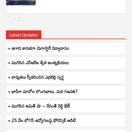
Latest Updates
ఉగాది కానుకగా మెగాస్టార్ విద్యాదానం
ముగిసిన ఎన్ఆర్ఐ శ్వేత అంత్యక్రియలు
బాధ్యతలు స్వీకరించిన ఎర్రబెల్లి స్వర్ణ
భారీగా మావోల లొంగుబాటు..మరి గణపతి?
ముగిసిన అమిత్ షా – రేవంత్ రెడ్డి భేటీ
25 వేల బోగస్ ఉద్యోగులపై ఫోరెన్సిక్ ఆడిట్