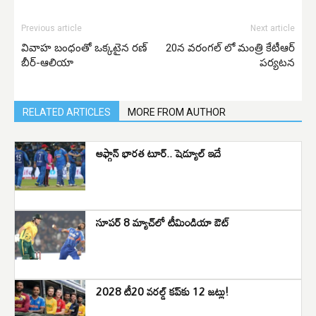
Previous article
Next article
వివాహ బంధంతో ఒక్కటైన రణ్
20న వరంగల్ లో మంత్రి కేటీఆర్
బీర్-ఆలియా
పర్యటన
RELATED ARTICLES
MORE FROM AUTHOR
ఆఫ్గాన్‌ భారత టూర్‌.. షెడ్యూల్‌ ఇదే
సూపర్ 8 మ్యాచ్‌లో టీమిండియా ఔట్
2028 టీ20 వరల్డ్ కప్‌కు 12 జట్లు!