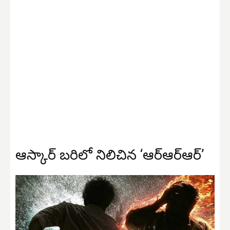
ఆస్కార్ బరిలో నిలిచిన ‘ఆర్ఆర్ఆర్’