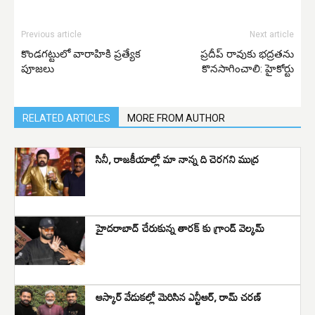
Previous article
Next article
కొండగట్టులో వారాహికి ప్రత్యేక
ప్రదీప్ రావుకు భద్రతను
పూజలు
కొనసాగించాలి: హైకోర్టు
RELATED ARTICLES
MORE FROM AUTHOR
సినీ, రాజకీయాల్లో మా నాన్న ది చెరగని ముద్ర
హైదరాబాద్ చేరుకున్న తారక్ కు గ్రాండ్ వెల్కమ్
ఆస్కార్ వేడుకల్లో మెరిసిన ఎన్టీఆర్, రామ్ చరణ్