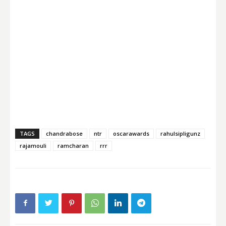
TAGS
chandrabose
ntr
oscarawards
rahulsipligunz
rajamouli
ramcharan
rrr