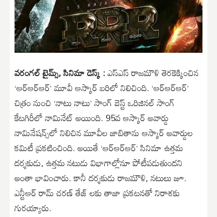
వరంగల్ టైమ్స్, సినిమా డెస్క్ :
ఎస్ఎస్ రాజమౌళి తెరకెక్కించిన
‘ఆర్ఆర్ఆర్’ మూవీ ఆస్కార్ బరిలో నిలిచింది. ‘ఆర్ఆర్ఆర్’
చిత్రం నుంచి ‘నాటు నాటు’ సాంగ్ బెస్ట్ ఒరిజినల్‌ సాంగ్‌
కేటగిరీలో నామినేట్ అయింది. 95వ ఆస్కార్ అవార్డు
నామినేషన్స్‌లో నిలిచిన మూవీల జాబితాను ఆస్కార్ అవార్డుల
కమిటీ ప్రకటించింది. అయితే ‘ఆర్ఆర్ఆర్’ సినిమా ఉత్తమ
దర్శకుడు, ఉత్తమ నటుడు విభాగాల్లోనూ పోటీపడుతుందని
అంతా భావించారు. కానీ దర్శకుడు రాజమౌళి, నటులు జూ.
ఎన్టీఆర్ రామ్ చరణ్ తేజ్ లకు తాజా ప్రకటనతో నిరాశకు
గురయ్యారు.