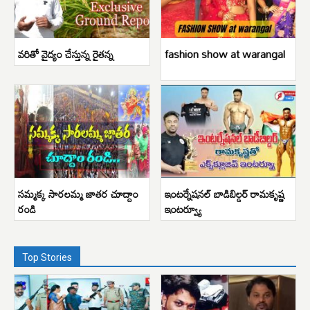
వరితో వైద్యం చేస్తున్న రైతన్న
fashion show at warangal
సమ్మక్క సారలమ్మ జాతర చూద్దాం
ఇంటర్నేషనల్ బాడిబిల్డర్ రామకృష్ణ
రండి
ఇంటర్వ్యూ
Top Stories