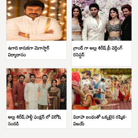
ఉగాది కానుకగా మెగాస్టార్
గ్రాండ్ గా అల్లు శిరీష్ ప్రీ వెడ్డింగ్
విద్యాదానం
రిసెప్షన్
అల్లు శిరీష్ హల్దీ ఫంక్షన్ లో విరోషి
వివాహ బంధంతో ఒక్కటైన రష్మిక-
సందడి
విజయ్