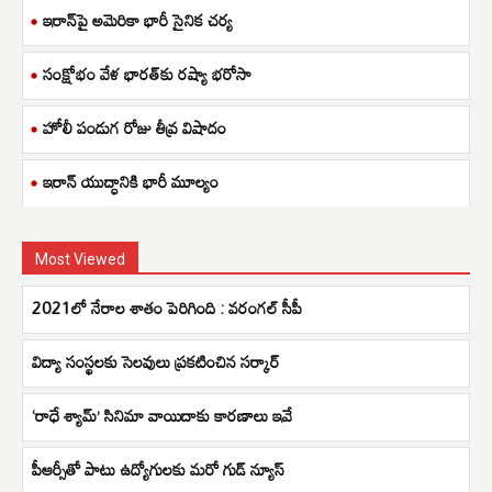
ఇరాన్‌పై అమెరికా భారీ సైనిక చర్య
సంక్షోభం వేళ భారత్‌కు రష్యా భరోసా
హోలీ పండుగ రోజు తీవ్ర విషాదం
ఇరాన్ యుద్ధానికి భారీ మూల్యం
Most Viewed
2021లో నేరాల శాతం పెరిగింది : వరంగల్ సీపీ
విద్యా సంస్థలకు సెలవులు ప్రకటించిన సర్కార్‌
‘రాధే శ్యామ్’ సినిమా వాయిదాకు కారణాలు ఇవే
పీఆర్సీతో పాటు ఉద్యోగులకు మరో గుడ్ న్యూస్