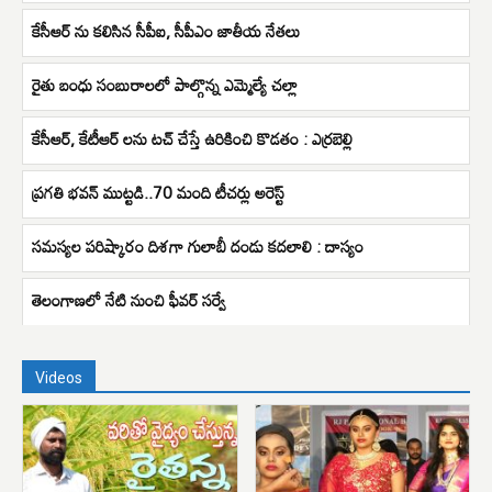
కేసీఆర్ ను కలిసిన సీపీఐ, సీపీఎం జాతీయ నేతలు
రైతు బంధు సంబురాలలో పాల్గొన్న ఎమ్మెల్యే చల్లా
కేసీఆర్, కేటీఆర్ లను టచ్ చేస్తే ఉరికించి కొడతం : ఎర్రబెల్లి
ప్రగతి భవన్ ముట్టడి..70 మంది టీచర్లు అరెస్ట్
సమస్యల పరిష్కారం దిశగా గులాబీ దండు కదలాలి : దాస్యం
తెలంగాణలో నేటి నుంచి ఫీవర్ సర్వే
Videos