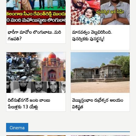
భారీగా మావోల లొంగుబాటు..మరి
మానవత్వం వెల్లువిరిసింది.
గణపతి?
పునర్వికకు పునర్జన్మ!
దిల్‌సుఖ్‌నగర్ జంట బాంబు
వెయ్యిస్తంభాల రుద్రేశ్వర ఆలయం
పేలుళ్లకు 13 యేళ్లు
విశిష్టత
Cinema