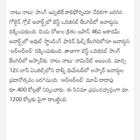
‘నాటు నాటు’ సాంగ్ ఇప్పటికే కాలిఫోర్నియా వేదికగా జరిగిన
గోల్డెన్ గ్లోబ్ అవార్డ్స్‌లో బెస్ట్ ఒరిజినల్ కేటగిరీలో అవార్డును
దక్కించుకుంది. రెండు రోజుల క్రితం జపాన్ 46వ అకాడమీ
అవార్డ్స్‌లో అవుట్‌ స్టాండింగ్‌ ఫారిన్‌ ఫిల్మ్‌’కేటగిరిలోనూ అవార్డుని
‘ఆర్ఆర్ఆర్’ దక్కించుకుంది. తాజాగా బెస్ట్ ఒరిజినల్‌ సాంగ్‌
కేటగిరీలో అస్కార్⁬కు ‘నాటు నాటు’ నామినేట్ అయింది. మార్చి
12న లాస్‌ ఏంజిల్స్‌లోని డాల్బీ థియేటర్‌లో ఆస్కార్‌ అవార్డుల
ప్రదానోత్సవం జరగనుంది. ‘ఆర్ఆర్ఆర్’ మూవీ దాదాపు
రూ.400 కోట్లతో నిర్మించారు. ఈ సినిమా ప్రపంచవ్యాప్తంగా రూ.
1200 కోట్లకు పైగా రాబట్టింది.