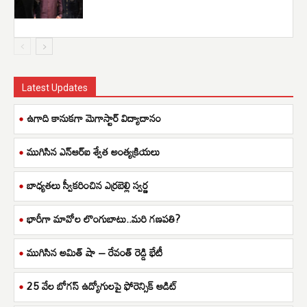
Latest Updates
ఉగాది కానుకగా మెగాస్టార్ విద్యాదానం
ముగిసిన ఎన్ఆర్ఐ శ్వేత అంత్యక్రియలు
బాధ్యతలు స్వీకరించిన ఎర్రబెల్లి స్వర్ణ
భారీగా మావోల లొంగుబాటు..మరి గణపతి?
ముగిసిన అమిత్ షా – రేవంత్ రెడ్డి భేటీ
25 వేల బోగస్ ఉద్యోగులపై ఫోరెన్సిక్ ఆడిట్