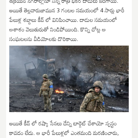
ఉక్రెయిన్ నగరాల్లోనూ నిన్న రాత్రి భీకర దాడులు జరిగాయి.
అయితే తెల్లవారుజామున 3 గంటల సమయంలో 4 సార్లు భారీ
పేలుళ్ల శబ్దాలు కీవ్ లో వినిపించాయి. దాడుల సమయంలో
ఆశాశం వెలుతురుతో నిండిపోయింది. కొన్ని చోట్ల ఆ
సంఘటలను వీడియోలకు దొరికాయి.
అయితే కీవ్ లో రష్యా సేనలు దేన్ని టార్గెట్ చేశాయో స్పస్టం
కావడం లేదు. ఆ భారీ పేలుళ్లలో ఎంతమంది మరణించారు,