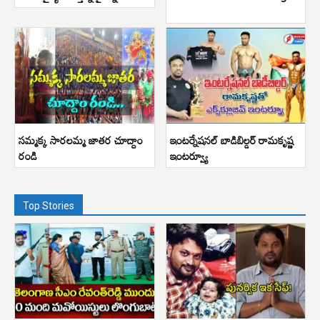
సమ్మక్క సారలమ్మ జాతర చూద్దాం
ఇంటర్నేషనల్ బాడిబిల్డర్ రామకృష్ణ
రండి
ఇంటర్వ్యూ
Top Stories