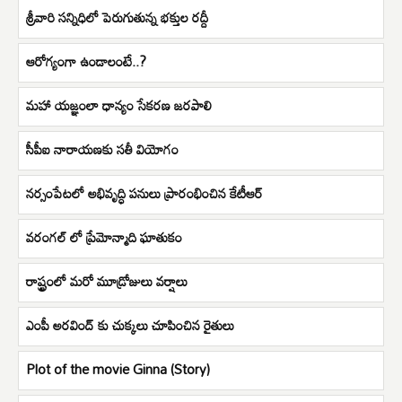
శ్రీవారి సన్నిధిలో పెరుగుతున్న భక్తుల రద్దీ
ఆరోగ్యంగా ఉండాలంటే..?
మహా యజ్ఞంలా ధాన్యం సేకరణ జరపాలి
సీపీఐ నారాయణకు సతీ వియోగం
నర్సంపేటలో అభివృద్ధి పనులు ప్రారంభించిన కేటీఆర్
వరంగల్ లో ప్రేమోన్మాది ఘాతుకం
రాష్ట్రంలో మరో మూడ్రోజులు వర్షాలు
ఎంపీ అరవింద్ కు చుక్కలు చూపించిన రైతులు
Plot of the movie Ginna (Story)