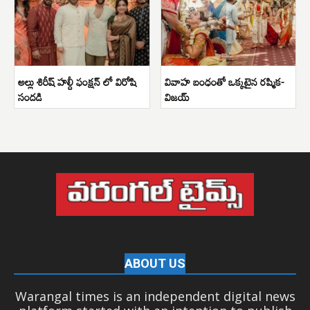
అల్లు శిరీష్ హల్దీ ఫంక్షన్ లో విరోషి
వివాహ బంధంతో ఒక్కటైన రష్మిక-
సందడి
విజయ్
ABOUT US
Warangal times is an independent digital news