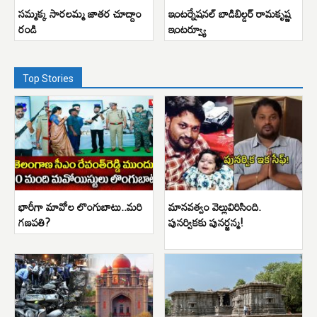
సమ్మక్క సారలమ్మ జాతర చూద్దాం
ఇంటర్నేషనల్ బాడిబిల్డర్ రామకృష్ణ
రండి
ఇంటర్వ్యూ
Top Stories
భారీగా మావోల లొంగుబాటు..మరి
మానవత్వం వెల్లువిరిసింది.
గణపతి?
పునర్వికకు పునర్జన్మ!