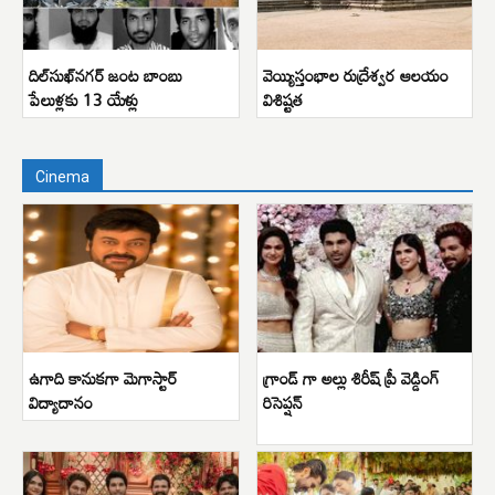
దిల్‌సుఖ్‌నగర్ జంట బాంబు
వెయ్యిస్తంభాల రుద్రేశ్వర ఆలయం
పేలుళ్లకు 13 యేళ్లు
విశిష్టత
Cinema
ఉగాది కానుకగా మెగాస్టార్
గ్రాండ్ గా అల్లు శిరీష్ ప్రీ వెడ్డింగ్
విద్యాదానం
రిసెప్షన్