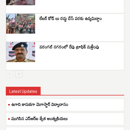
లేబర్ కోడ్ లు రద్దు చేసే వరకు ఉద్యమిద్దాం
వరంగల్ నగరంలో రేపు ట్రాఫిక్ మళ్లీంపు
Latest Updates
ఉగాది కానుకగా మెగాస్టార్ విద్యాదానం
ముగిసిన ఎన్ఆర్ఐ శ్వేత అంత్యక్రియలు