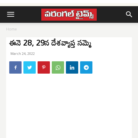
Home
ఈనె 28, 29న దేశవ్యాప్త సమ్మె
March 24, 2022