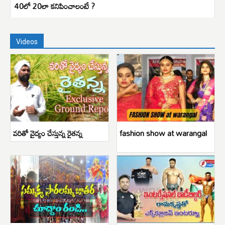
40లో 20లా కనిపించాలంటే ?
Videos
వరితో వైద్యం చేస్తున్న రైతన్న
fashion show at warangal