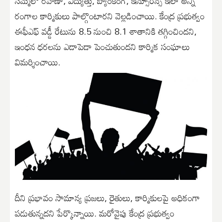
సమ్మెలో రవాణా, విద్యుత్తు, బ్యాంకింగ్, ఇన్సూరెన్స్ ఇలా అన్ని
రంగాల కార్మికులు పాల్గొంటారని వెల్లడించాయి. కేంద్ర ప్రభుత్వం
ఈఫీఎఫ్ వడ్డీ రేటును 8.5 నుంచి 8.1 శాతానికి తగ్గించిందని,
ఇంధన ధరలను ఎడాపెడా పెంచుతుందని కార్మిక సంఘాలు
విమర్శించాయి.
దీని ప్రభావం సామాన్య ప్రజలు, రైతులు, కార్మికులపై అధికంగా
పడుతున్నదని పేర్కొన్నాయి. మరోవైపు కేంద్ర ప్రభుత్వం