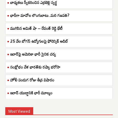
బాధ్యతలు స్వీకరించిన ఎర్రబెల్లి స్వర్ణ
భారీగా మావోల లొంగుబాటు..మరి గణపతి?
ముగిసిన అమిత్ షా – రేవంత్ రెడ్డి భేటీ
25 వేల బోగస్ ఉద్యోగులపై ఫోరెన్సిక్ ఆడిట్
ఇరాన్‌పై అమెరికా భారీ సైనిక చర్య
సంక్షోభం వేళ భారత్‌కు రష్యా భరోసా
హోలీ పండుగ రోజు తీవ్ర విషాదం
ఇరాన్ యుద్ధానికి భారీ మూల్యం
Most Viewed