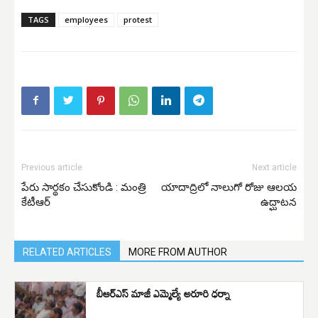
TAGS
employees
protest
Previous article
Next article
పేరు సార్థకం చేసుకోండి : మంత్రి
యాదాద్రిలో నాలుగో రోజు ఆలయ
కేటీఆర్
ఉద్ఘాటన
RELATED ARTICLES
MORE FROM AUTHOR
బీఆర్ఎస్ మాజీ ఎమ్మెల్యే అరూరి ధర్నా