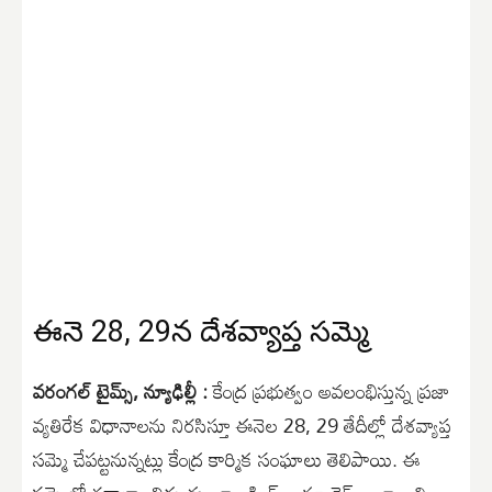
ఈనె 28, 29న దేశవ్యాప్త సమ్మె
వరంగల్ టైమ్స్, న్యూఢిల్లీ :
కేంద్ర ప్రభుత్వం అవలంభిస్తున్న ప్రజా
వ్యతిరేక విధానాలను నిరసిస్తూ ఈనెల 28, 29 తేదీల్లో దేశవ్యాప్త
సమ్మె చేపట్టనున్నట్లు కేంద్ర కార్మిక సంఘాలు తెలిపాయి. ఈ