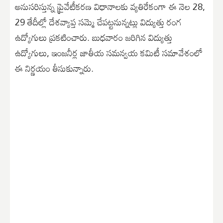
అనుసరిస్తున్న ప్రైవేటీకరణ విధానాలకు వ్యతిరేకంగా ఈ నెల 28,
29 తేదీల్లో దేశవ్యాప్త సమ్మె చేపట్టనున్నట్లు విద్యుత్తు రంగ
ఉద్యోగులు ప్రకటించారు. బుధవారం జరిగిన విద్యుత్తు
ఉద్యోగులు, ఇంజనీర్ల జాతీయ సమన్వయ కమిటీ సమావేశంలో
ఈ నిర్ణయం తీసుకున్నారు.