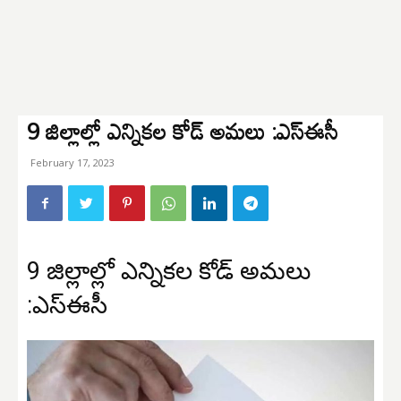
9 జిల్లాల్లో ఎన్నికల కోడ్ అమలు :ఎస్ఈసీ
February 17, 2023
9 జిల్లాల్లో ఎన్నికల కోడ్ అమలు
:ఎస్ఈసీ