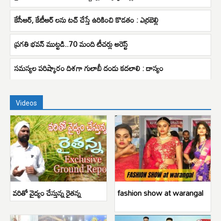
కేసీఆర్, కేటీఆర్ లను టచ్ చేస్తే ఉరికించి కొడతం : ఎర్రబెల్లి
ప్రగతి భవన్ ముట్టడి..70 మంది టీచర్లు అరెస్ట్
సమస్యల పరిష్కారం దిశగా గులాబీ దండు కదలాలి : దాస్యం
Videos
వరితో వైద్యం చేస్తున్న రైతన్న
fashion show at warangal