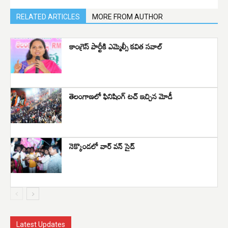
RELATED ARTICLES
MORE FROM AUTHOR
కాంగ్రెస్ పార్టీకి ఎమ్మెల్సీ కవిత సవాల్
తెలంగాణలో ఫినిషింగ్ టచ్ ఇచ్చిన మోడీ
నెక్కొండలో వార్ వన్ సైడ్
Latest Updates