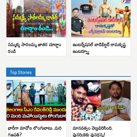
సమ్మక్క సారలమ్మ జాతర చూద్దాం
ఇంటర్నేషనల్ బాడిబిల్డర్ రామకృష్ణ
రండి
ఇంటర్వ్యూ
Top Stories
భారీగా మావోల లొంగుబాటు..మరి
మానవత్వం వెల్లువిరిసింది.
గణపతి?
పునర్వికకు పునర్జన్మ!