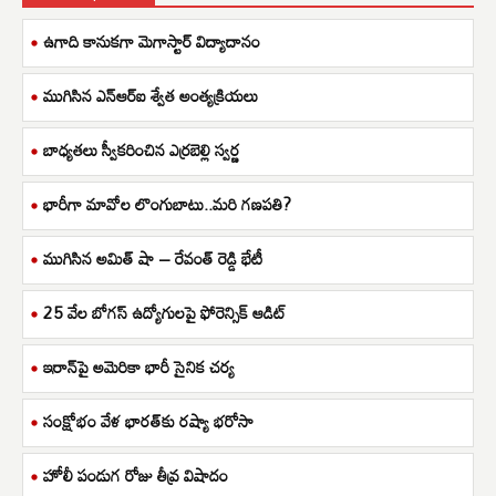
ఉగాది కానుకగా మెగాస్టార్ విద్యాదానం
ముగిసిన ఎన్ఆర్ఐ శ్వేత అంత్యక్రియలు
బాధ్యతలు స్వీకరించిన ఎర్రబెల్లి స్వర్ణ
భారీగా మావోల లొంగుబాటు..మరి గణపతి?
ముగిసిన అమిత్ షా – రేవంత్ రెడ్డి భేటీ
25 వేల బోగస్ ఉద్యోగులపై ఫోరెన్సిక్ ఆడిట్
ఇరాన్‌పై అమెరికా భారీ సైనిక చర్య
సంక్షోభం వేళ భారత్‌కు రష్యా భరోసా
హోలీ పండుగ రోజు తీవ్ర విషాదం