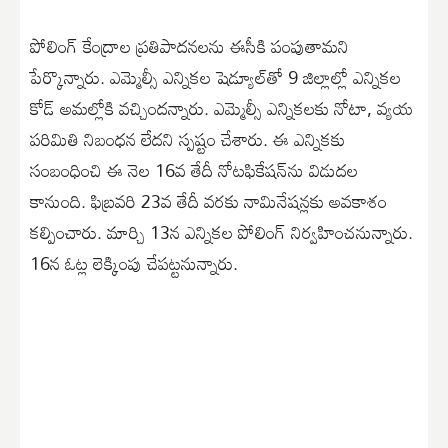
పోలింగ్ కేంద్రాల ప్ర‌తిపాద‌న‌ల‌ను ఈసీకి పంపుతామ‌ని
పేర్కొన్నారు. ఎమ్మెల్సీ ఎన్నిక‌ల షెడ్యూల్‌తో 9 జిల్లాల్లో ఎన్నిక‌ల
కోడ్ అమ‌ల్లోకి వ‌చ్చింద‌న్నారు. ఎమ్మెల్సీ ఎన్నిక‌ల‌కు నోటా, వ్య‌య
ప‌రిమితి నిబంధ‌న లేద‌ని స్ప‌ష్టం చేశారు. ఈ ఎన్నిక‌కు
సంబంధించి ఈ నెల 16వ తేదీ నోట‌ఫికేష‌న్‌ను విడుద‌ల
కానుంది. ఫిబ్ర‌వ‌రి 23వ తేదీ వ‌ర‌కు నామినేష‌న్ల‌కు అవ‌కాశం
క‌ల్పించారు. మార్చి 13న ఎన్నిక‌ల పోలింగ్ నిర్వ‌హించ‌నున్నారు.
16న ఓట్ల లెక్కింపు చేప‌ట్ట‌నున్నారు.