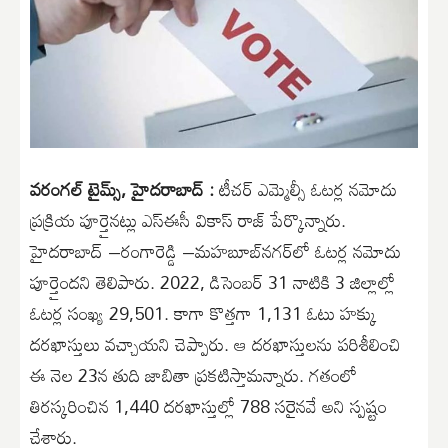
వరంగల్ టైమ్స్, హైద‌రాబాద్ :
టీచ‌ర్ ఎమ్మెల్సీ ఓట‌ర్ల న‌మోదు
ప్ర‌క్రియ పూర్తైన‌ట్లు ఎస్ఈసీ వికాస్ రాజ్ పేర్కొన్నారు.
హైద‌రాబాద్ –రంగారెడ్డి –మ‌హ‌బూబ్‌న‌గ‌ర్‌లో ఓట‌ర్ల న‌మోదు
పూర్తైంద‌ని తెలిపారు. 2022, డిసెంబ‌ర్ 31 నాటికి 3 జిల్లాల్లో
ఓట‌ర్ల సంఖ్య 29,501. కాగా కొత్త‌గా 1,131 ఓటు హ‌క్కు
ద‌రఖాస్తులు వ‌చ్చాయ‌ని చెప్పారు. ఆ ద‌ర‌ఖాస్తుల‌ను ప‌రిశీలించి
ఈ నెల 23న తుది జాబితా ప్ర‌క‌టిస్తామ‌న్నారు. గ‌తంలో
తిర‌స్క‌రించిన 1,440 ద‌ర‌ఖాస్తుల్లో 788 స‌రైన‌వే అని స్ప‌ష్టం
చేశారు.