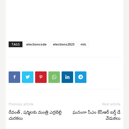
TAGS
electioncode
elections2023
mlc
Previous article
Next article
రేవంత్ , షర్మిలకు మంత్రి ఎర్రబెల్లి
ఘనంగా సీఎం కేసీఆర్ బర్త్ డే
చురకలు
వేడుకలు