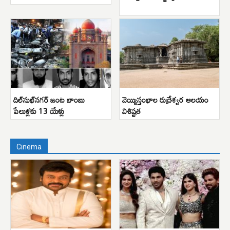
దిల్‌సుఖ్‌నగర్ జంట బాంబు
వెయ్యిస్తంభాల రుద్రేశ్వర ఆలయం
పేలుళ్లకు 13 యేళ్లు
విశిష్టత
Cinema