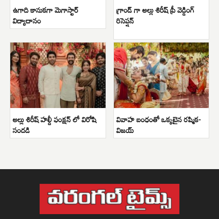
ఉగాది కానుకగా మెగాస్టార్
గ్రాండ్ గా అల్లు శిరీష్ ప్రీ వెడ్డింగ్
విద్యాదానం
రిసెప్షన్
అల్లు శిరీష్ హల్దీ ఫంక్షన్ లో విరోషి
వివాహ బంధంతో ఒక్కటైన రష్మిక-
సందడి
విజయ్