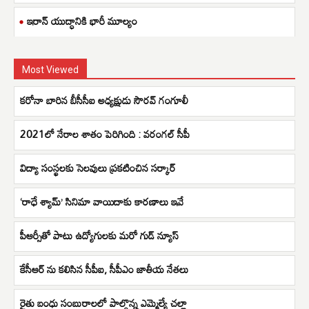
ఇరాన్ యుద్ధానికి భారీ మూల్యం
Most Viewed
కరోనా బారిన బీసీసీఐ అధ్యక్షుడు సౌరవ్ గంగూలీ
2021లో నేరాల శాతం పెరిగింది : వరంగల్ సీపీ
విద్యా సంస్థలకు సెలవులు ప్రకటించిన సర్కార్‌
‘రాధే శ్యామ్’ సినిమా వాయిదాకు కారణాలు ఇవే
పీఆర్సీతో పాటు ఉద్యోగులకు మరో గుడ్ న్యూస్
కేసీఆర్ ను కలిసిన సీపీఐ, సీపీఎం జాతీయ నేతలు
రైతు బంధు సంబురాలలో పాల్గొన్న ఎమ్మెల్యే చల్లా