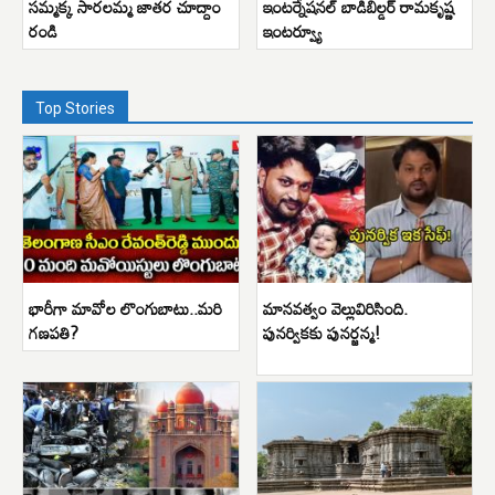
సమ్మక్క సారలమ్మ జాతర చూద్దాం
ఇంటర్నేషనల్ బాడిబిల్డర్ రామకృష్ణ
రండి
ఇంటర్వ్యూ
Top Stories
భారీగా మావోల లొంగుబాటు..మరి
మానవత్వం వెల్లువిరిసింది.
గణపతి?
పునర్వికకు పునర్జన్మ!