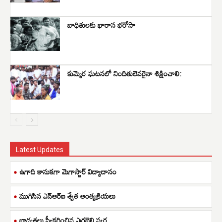
బాధితులకు భారాస భరోసా
కుమ్మెర ఘటనలో నిందితులెవరైనా శిక్షించాలి:
Latest Updates
ఉగాది కానుకగా మెగాస్టార్ విద్యాదానం
ముగిసిన ఎన్ఆర్ఐ శ్వేత అంత్యక్రియలు
బాధ్యతలు స్వీకరించిన ఎర్రబెల్లి స్వర్ణ