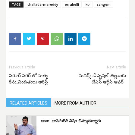
TAGS
challadarmareddy
errabelli
ktr
sangem
Previous article
Next article
సరూర్ నగర్ లో హత్య
మదర్స్ డే స్పెషల్..తల్లులకు
కేసు..నిందితులు అరెస్ట్
టీఎస్ ఆర్టీసీ ఆఫర్
RELATED ARTICLES
MORE FROM AUTHOR
బావా, బావమరిది విషం చిమ్ముతున్నారు