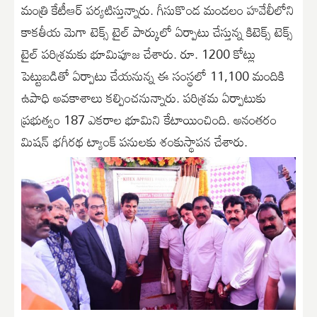
మంత్రి కేటీఆర్ పర్యటిస్తున్నారు. గీసుకొండ మండలం హవేలీలోని
కాకతీయ మెగా టెక్స్ టైల్ పార్కులో ఏర్పాటు చేస్తున్న కిటెక్స్ టెక్స్
టైల్ పరిశ్రమకు భూమిపూజ చేశారు. రూ. 1200 కోట్లు
పెట్టుబడితో ఏర్పాటు చేయనున్న ఈ సంస్థలో 11,100 మందికి
ఉపాధి అవకాశాలు కల్పించనున్నారు. పరిశ్రమ ఏర్పాటుకు
ప్రభుత్వం 187 ఎకరాల భూమిని కేటాయించింది. అనంతరం
మిషన్ భగీరథ ట్యాంక్ పనులకు శంకుస్థాపన చేశారు.