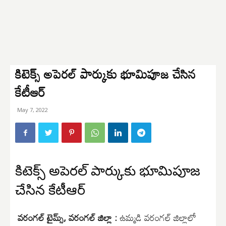
కిటెక్స్ అపెరల్ పార్కుకు భూమిపూజ చేసిన
కేటీఆర్
May 7, 2022
కిటెక్స్ అపెరల్ పార్కుకు భూమిపూజ
చేసిన కేటీఆర్
వరంగల్ టైమ్స్, వరంగల్ జిల్లా :
ఉమ్మడి వరంగల్ జిల్లాలో