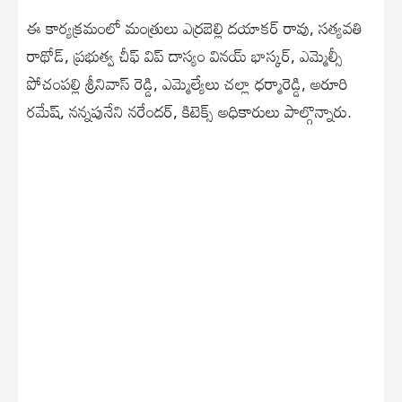
ఈ కార్యక్రమంలో మంత్రులు ఎర్రబెల్లి దయాకర్ రావు, సత్యవతి
రాథోడ్, ప్రభుత్వ చీఫ్ విప్ దాస్యం వినయ్ భాస్కర్, ఎమ్మెల్సీ
పోచంపల్లి శ్రీనివాస్ రెడ్డి, ఎమ్మెల్యేలు చల్లా ధర్మారెడ్డి, అరూరి
రమేష్, నన్నపునేని నరేందర్, కిటెక్స్ అధికారులు పాల్గొన్నారు.