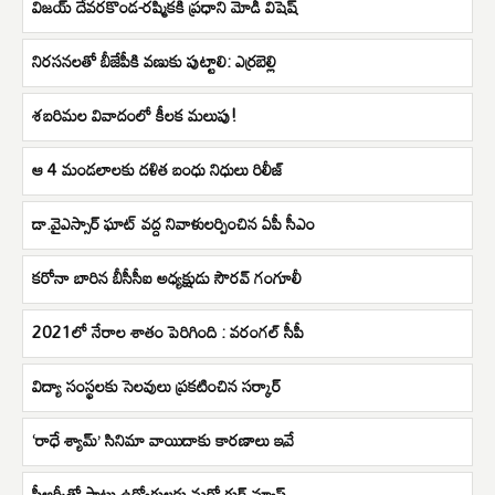
విజయ్ దేవరకొండ-రష్మికకి ప్రధాని మోడీ విషెష్
నిర‌స‌నలతో బీజేపీకి వణుకు పుట్టాలి: ఎర్రబెల్లి
శబరిమల వివాదంలో కీలక మలుపు!
ఆ 4 మండలాలకు దళిత బంధు నిధులు రిలీజ్
డా.వైఎస్సార్ ఘాట్ వద్ద నివాళులర్పించిన ఏపీ సీఎం
కరోనా బారిన బీసీసీఐ అధ్యక్షుడు సౌరవ్ గంగూలీ
2021లో నేరాల శాతం పెరిగింది : వరంగల్ సీపీ
విద్యా సంస్థలకు సెలవులు ప్రకటించిన సర్కార్‌
‘రాధే శ్యామ్’ సినిమా వాయిదాకు కారణాలు ఇవే
పీఆర్సీతో పాటు ఉద్యోగులకు మరో గుడ్ న్యూస్