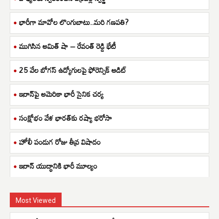
భారీగా మావోల లొంగుబాటు..మరి గణపతి?
ముగిసిన అమిత్ షా – రేవంత్ రెడ్డి భేటీ
25 వేల బోగస్ ఉద్యోగులపై ఫోరెన్సిక్ ఆడిట్
ఇరాన్‌పై అమెరికా భారీ సైనిక చర్య
సంక్షోభం వేళ భారత్‌కు రష్యా భరోసా
హోలీ పండుగ రోజు తీవ్ర విషాదం
ఇరాన్ యుద్ధానికి భారీ మూల్యం
Most Viewed