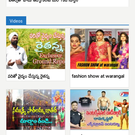
Videos
వరితో వైద్యం చేస్తున్న రైతన్న
fashion show at warangal