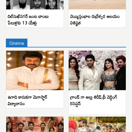
దిల్‌సుఖ్‌నగర్ జంట బాంబు
వెయ్యిస్తంభాల రుద్రేశ్వర ఆలయం
పేలుళ్లకు 13 యేళ్లు
విశిష్టత
Cinema
ఉగాది కానుకగా మెగాస్టార్
గ్రాండ్ గా అల్లు శిరీష్ ప్రీ వెడ్డింగ్
విద్యాదానం
రిసెప్షన్