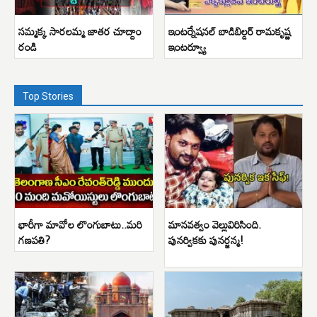
సమ్మక్క సారలమ్మ జాతర చూద్దాం
ఇంటర్నేషనల్ బాడిబిల్డర్ రామకృష్ణ
రండి
ఇంటర్వ్యూ
Top Stories
భారీగా మావోల లొంగుబాటు..మరి
మానవత్వం వెల్లువిరిసింది.
గణపతి?
పునర్వికకు పునర్జన్మ!