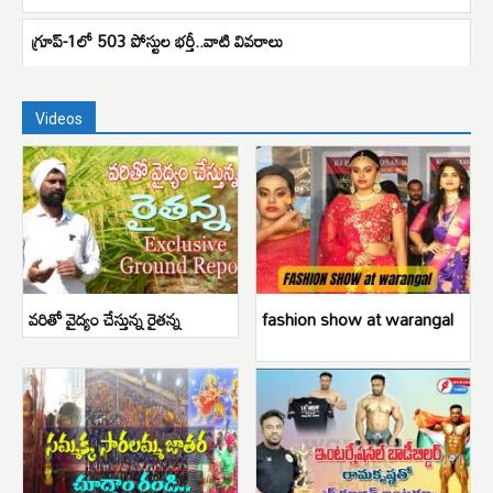
గ్రూప్-1లో 503 పోస్టుల భర్తీ..వాటి వివరాలు
Videos
వరితో వైద్యం చేస్తున్న రైతన్న
fashion show at warangal