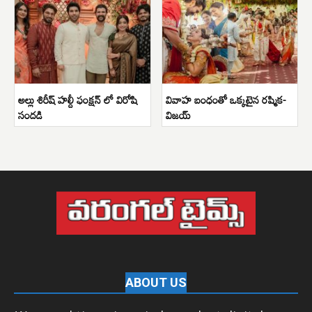
అల్లు శిరీష్ హల్దీ ఫంక్షన్ లో విరోషి
వివాహ బంధంతో ఒక్కటైన రష్మిక-
సందడి
విజయ్
ABOUT US