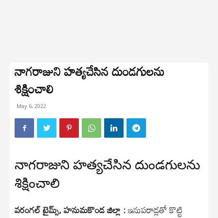
నాగరాజుని హత్యచేసిన దుండగులను
శిక్షించాలి
May 6, 2022
నాగరాజుని హత్యచేసిన దుండగులను
శిక్షించాలి
వరంగల్ టైమ్స్, హనుమకొండ జిల్లా :
ఇనుపరాడ్లతో కొట్టి