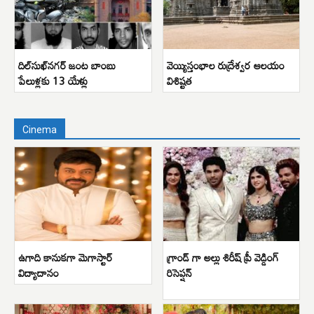
దిల్‌సుఖ్‌నగర్ జంట బాంబు
వెయ్యిస్తంభాల రుద్రేశ్వర ఆలయం
పేలుళ్లకు 13 యేళ్లు
విశిష్టత
Cinema
ఉగాది కానుకగా మెగాస్టార్
గ్రాండ్ గా అల్లు శిరీష్ ప్రీ వెడ్డింగ్
విద్యాదానం
రిసెప్షన్