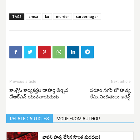
TAGS
amsa
ku
murder
saroornagar
Previous article
Next article
కాంగ్రెస్ కార్యకర్తల దాహార్తి తీర్చిన
సరూర్ నగర్ లో హత్య
టీఆర్ఎస్ యువనాయకుడు
కేసు..నిందితులు అరెస్ట్
RELATED ARTICLES
MORE FROM AUTHOR
బావని హత్య చేసిన సొంత మరదలు!