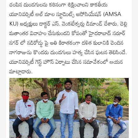
చంపిన దుండగులను కఠినంగా శిక్షించాలని కాకతీయ
యూనివర్సిటీ ఆల్ మాల స్టూడెంట్స్ అసోసియేషన్ (AMSA
KU) అధ్యక్షులు డాక్టర్ ఎస్. వెంకటేశ్వర్లు డిమాండ్ చేశారు. చెల్లి
మతాంతర వివాహం చేసుకుందని కోపంతో హైదరాబాద్ సరూర్
నగర్ లో నడిరోడ్డు పై అతి కిరాతకంగా దళిత కులానికి చెందిన
నాగరాజును కొందరు దుండగులు హత్య చేసిన ఘటన తెలిసిందే.
యూనివర్సిటీ గెస్ట్ హౌస్ ఏర్పాటు చేసిన సమావేశంలో ఆయన
మాట్లాడారు.