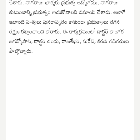
చేశారు. నాగరాజు భార్యకు ప్రభుత్వ ఉద్యోగము, నాగరాజు
కుటుంబాన్ని ప్రభుత్వం ఆదుకోవాలని డిమాండ్ చేశారు. అలాగే
ఇలాంటి హత్యలు పునరావృతం కాకుండా ప్రభుత్వాలు తగిన
రక్షణ కల్పించాలని కోరారు. ఈ కార్యక్రమంలో డాక్టర్ కొంగర
జగన్మోహన్, డాక్టర్ చందు, రాజశేఖర్, సురేష్, కిరణ్ తదితరులు
పాల్గొన్నారు.