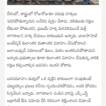
దేశంలో, రాష్ట్రంలో రోజురోజుకూ పరువు హత్యలు
పెరిగిపోతున్నాయని ఆవేదన వ్యక్తం చేశాడు. దళితులకు రక్షణ
లేకుండా పోతుందని, ప్రణయ్ హత్య మరవకముందే మళ్లీ
నాగరాజుని హత్య చేయటం దారుణమని అన్నారు. బాబాసాహెబ్
అంబేద్కర్ కులాంతర మతాంతర వివాహం చేసుకోవాలని
అలాంటప్పుడే సమాజంలో కులం, మతం అంతరించిపోతాయని
అన్నారు.ప్రభుత్వాలు కూడా కులాంతర వివాహం చేసుకున్న వారికి
రక్షణ కల్పించాల్సిన అవసరం ఉందని కోరారు.
జనసమూహం మధ్యలో ఒక వ్యక్తిని దారుణంగా చంపుతుంటే
చుట్టుపక్కల ప్రజలు కనీసం స్పందించకపోవడం, ఆపక పోవడం
సిగ్గుచేటని అన్నారు. నాగరాజుని చంపిన వారిపై ఎస్సీ,ఎస్టీ
అట్రాసిటీ కేసు నమోదు చేసి కఠినంగా శిక్షించాలని డిమాండ్