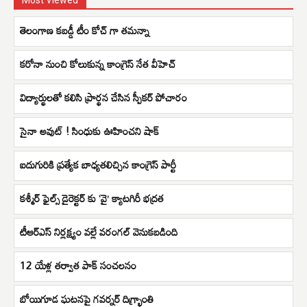
తెలంగాణ కబడ్డీ టీం కోచ్ గా తమన్నా
కరోనా నుంచి కోలుకున్న కాంగ్రెస్‌ నేత వీహెచ్‌
విద్యార్థులతో కలిసి ప్రార్థన చేసిన స్పీకర్ పోచారం
సైనా అవుట్ ! సింధుకు ఊహించని షాక్
ఐదుగురికి ప్రత్యేక బాధ్యతలిచ్చిన కాంగ్రెస్ పార్టీ
కశ్మీర్ ఫైల్స్ డైరెక్టర్ కు ‘వై’ క్యాటగిరీ భద్రత
టీఆర్ఎస్ నిర్లక్ష్యం వల్లే వరంగల్ వెనుకబడింది
12 యేళ్ల తర్వాత పాక్ సంచలనం
బోయిగూడ ఘటనపై గవర్నర్ దిగ్భ్రాంతి