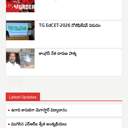
TG EdCET-2026 నోటిఫికేషన్ విడుదల
కాంగ్రెస్‌ నేత దారుణ హత్య
Latest Updates
ఉగాది కానుకగా మెగాస్టార్ విద్యాదానం
ముగిసిన ఎన్ఆర్ఐ శ్వేత అంత్యక్రియలు