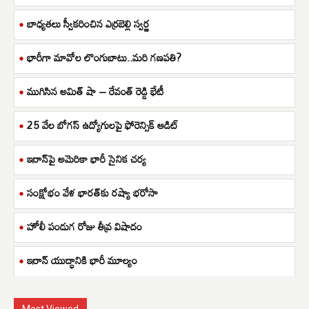
బాధ్యతలు స్వీకరించిన ఎర్రబెల్లి స్వర్ణ
భారీగా మావోల లొంగుబాటు..మరి గణపతి?
ముగిసిన అమిత్ షా – రేవంత్ రెడ్డి భేటీ
25 వేల బోగస్ ఉద్యోగులపై ఫోరెన్సిక్ ఆడిట్
ఇరాన్‌పై అమెరికా భారీ సైనిక చర్య
సంక్షోభం వేళ భారత్‌కు రష్యా భరోసా
హోలీ పండుగ రోజు తీవ్ర విషాదం
ఇరాన్ యుద్ధానికి భారీ మూల్యం
Most Viewed